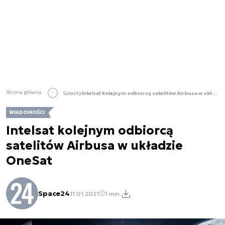
Strona główna
Satelity
Intelsat kolejnym odbiorcą satelitów Airbusa w układzie OneSat
WIADOMOŚCI
Intelsat kolejnym odbiorcą
satelitów Airbusa w układzie
OneSat
Space24
11.01.2021
1 min.