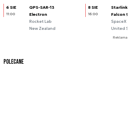
6 SIE
QPS-SAR-13
8 SIE
Starlink (
11:00
Electron
16:00
Falcon 9
Rocket Lab
SpaceX
New Zealand
United St
Reklama
Polecane