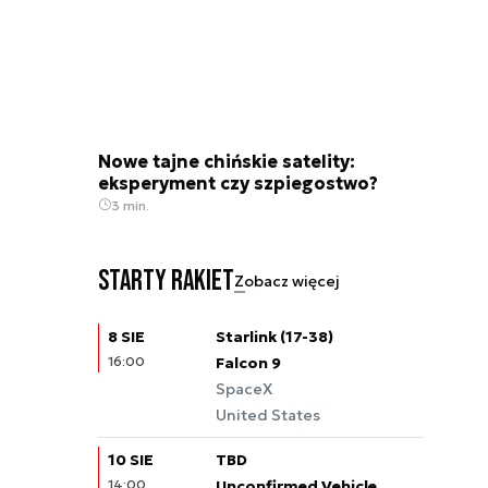
Nowe tajne chińskie satelity:
eksperyment czy szpiegostwo?
3 min.
Starty rakiet
Zobacz więcej
8 SIE
Starlink (17-38)
16:00
Falcon 9
SpaceX
United States
10 SIE
TBD
14:00
Unconfirmed Vehicle