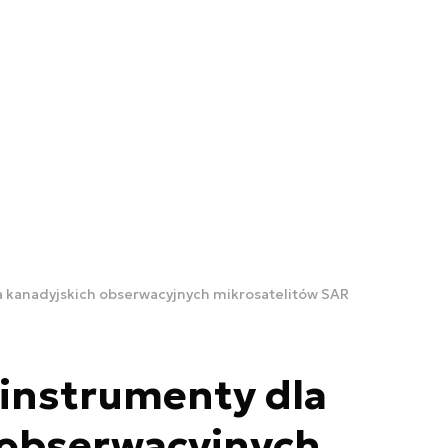
 kanadyjskich obserwacyjnych mikrosatelitów SAR
instrumenty dla
 obserwacyjnych