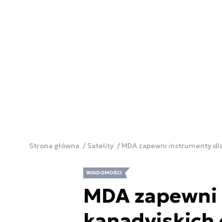
Strona główna
Satelity
MDA zapewni instrumenty dla
WIADOMOŚCI
MDA zapewni 
kanadyjskich