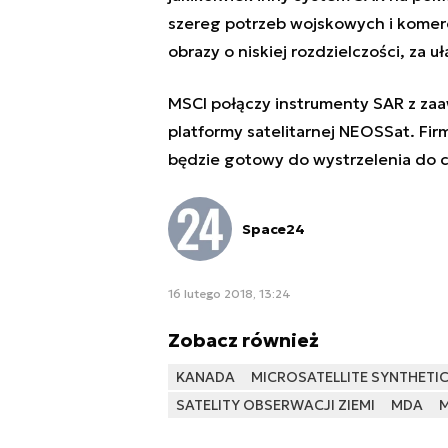
szereg potrzeb wojskowych i komerc
obrazy o niskiej rozdzielczości, za
MSCI połączy instrumenty SAR z z
platformy satelitarnej NEOSSat. Fi
będzie gotowy do wystrzelenia do 
Space24
16 lutego 2018, 13:24
Zobacz również
KANADA
MICROSATELLITE SYNTHETIC
SATELITY OBSERWACJI ZIEMI
MDA
M