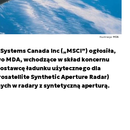
Ilustracja: MDA
Systems Canada Inc („MSCI”) ogłosiła,
wo MDA, wchodzące w skład koncernu
dostawcę ładunku użytecznego dla
satellite Synthetic Aperture Radar)
ch w radary z syntetyczną aperturą.