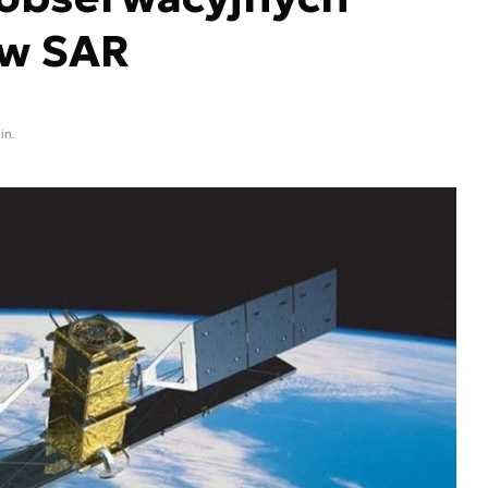
ów SAR
in.