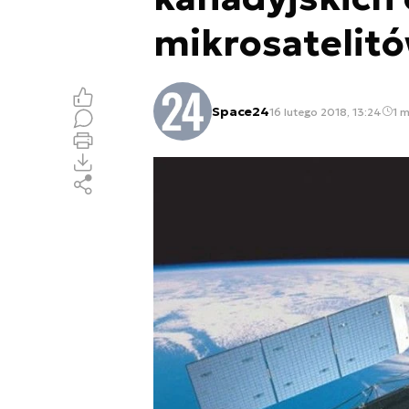
mikrosatelit
Space24
16 lutego 2018, 13:24
1 m