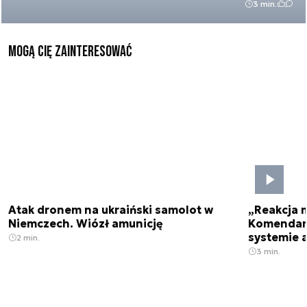
3 min.
Mogą Cię zainteresować
Atak dronem na ukraiński samolot w
„Reakcja 
Niemczech. Wiózł amunicję
Komendant
systemie 
2 min.
3 min.