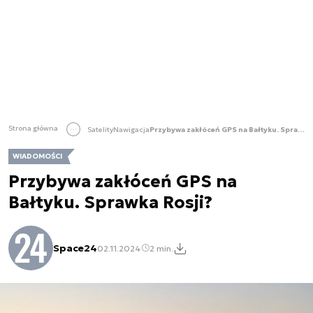
Strona główna
Satelity
Nawigacja
Przybywa zakłóceń GPS na Bałtyku. Sprawka Rosji?
WIADOMOŚCI
Przybywa zakłóceń GPS na
Bałtyku. Sprawka Rosji?
Space24
02.11.2024
2 min.