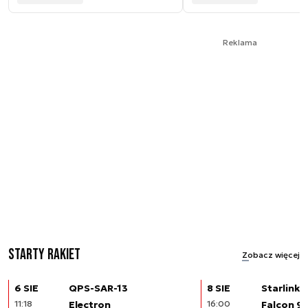
Reklama
Starty rakiet
Zobacz więcej
6 SIE
QPS-SAR-13
8 SIE
Starlink (
11:18
Electron
16:00
Falcon 9