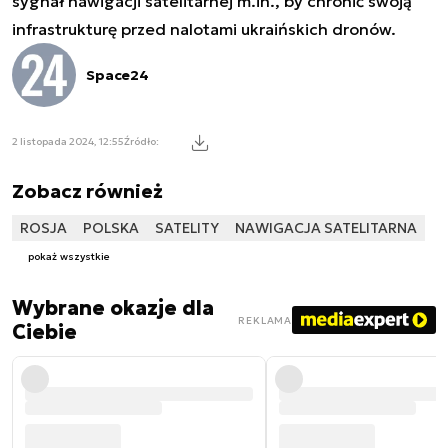
sygnał nawigacji satelitarnej m.in., by chronić swoją
infrastrukturę przed nalotami ukraińskich dronów.
Space24
2 listopada 2024, 12:55
Źródło:
Zobacz również
ROSJA
POLSKA
SATELITY
NAWIGACJA SATELITARNA
pokaż wszystkie
Wybrane okazje dla
REKLAMA
Ciebie