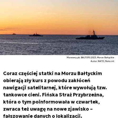
Manewry pk. BALTOPS 2023, Morze Bałtyckie
Autor. NATO, Nato.int
Coraz częściej statki na Morzu Bałtyckim
obierają zły kurs z powodu zakłóceń
nawigacji satelitarnej, które wywołują tzw.
tankowce cieni. Fińska Straż Przybrzeżna,
która o tym poinformowała w czwartek,
zwraca też uwagę na nowe zjawisko –
fałszowanie danych o lokalizacji.