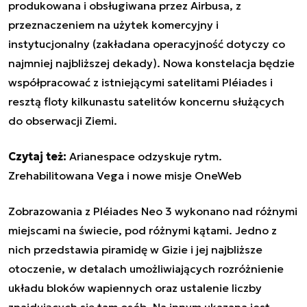
produkowana i obsługiwana przez Airbusa, z
przeznaczeniem na użytek komercyjny i
instytucjonalny (zakładana operacyjność dotyczy co
najmniej najbliższej dekady). Nowa konstelacja będzie
współpracować z istniejącymi satelitami Pléiades i
resztą floty kilkunastu satelitów koncernu służących
do obserwacji Ziemi.
Czytaj też:
Arianespace odzyskuje rytm.
Zrehabilitowana Vega i nowe misje OneWeb
Zobrazowania z Pléiades Neo 3 wykonano nad różnymi
miejscami na świecie, pod różnymi kątami. Jedno z
nich przedstawia piramidę w Gizie i jej najbliższe
otoczenie, w detalach umożliwiających rozróżnienie
układu bloków wapiennych oraz ustalenie liczby
znajdujących się tam osób. Na innym ukazana jest