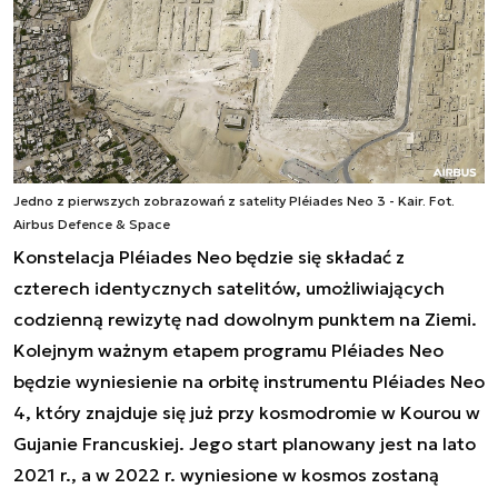
Jedno z pierwszych zobrazowań z satelity Pléiades Neo 3 - Kair. Fot.
Airbus Defence & Space
Konstelacja Pléiades Neo będzie się składać z
czterech identycznych satelitów, umożliwiających
codzienną rewizytę nad dowolnym punktem na Ziemi.
Kolejnym ważnym etapem programu Pléiades Neo
będzie wyniesienie na orbitę instrumentu Pléiades Neo
4, który znajduje się już przy kosmodromie w Kourou w
Gujanie Francuskiej. Jego start planowany jest na lato
2021 r., a w 2022 r. wyniesione w kosmos zostaną