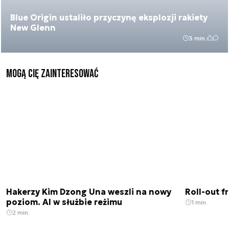
Blue Origin ustaliło przyczynę eksplozji rakiety
New Glenn
3 min.
Mogą Cię zainteresować
Hakerzy Kim Dzong Una weszli na nowy
Roll-out f
poziom. AI w służbie reżimu
1 min.
2 min.