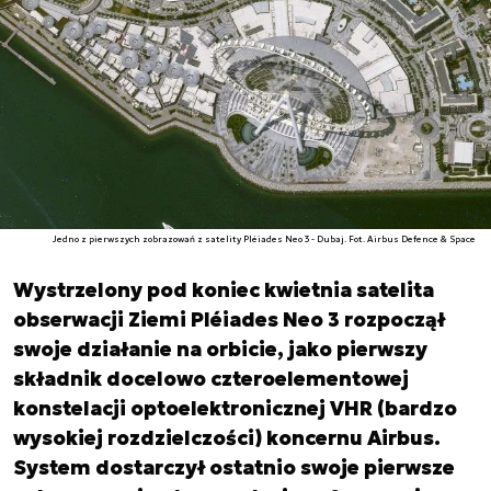
Jedno z pierwszych zobrazowań z satelity Pléiades Neo 3 - Dubaj. Fot. Airbus Defence & Space
Wystrzelony pod koniec kwietnia satelita
obserwacji Ziemi Pléiades Neo 3 rozpoczął
swoje działanie na orbicie, jako pierwszy
składnik docelowo czteroelementowej
konstelacji optoelektronicznej VHR (bardzo
wysokiej rozdzielczości) koncernu Airbus.
System dostarczył ostatnio swoje pierwsze