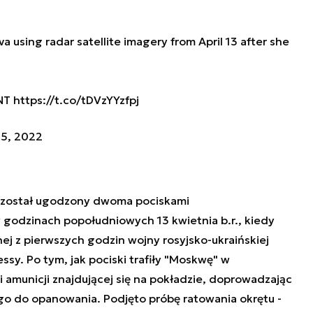
 using radar satellite imagery from April 13 after she
NT
https://t.co/tDVzYYzfpj
15, 2022
j został ugodzony dwoma pociskami
godzinach popołudniowych 13 kwietnia b.r., kiedy
ej z pierwszych godzin wojny rosyjsko-ukraińskiej
y. Po tym, jak pociski trafiły "Moskwę" w
ji amunicji znajdującej się na pokładzie, doprowadzając
o do opanowania. Podjęto próbę ratowania okrętu -