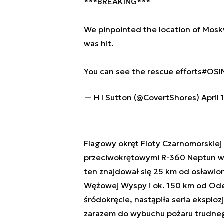
***BREAKING***
We pinpointed the location of Moskva
was hit.
You can see the rescue efforts
#OSI
— H I Sutton (@CovertShores)
April 
Flagowy okręt Floty Czarnomorskie
przeciwokrętowymi R-360 Neptun w 
ten znajdował się 25 km od osławion
Wężowej Wyspy i ok. 150 km od Odess
śródokręcie, nastąpiła seria eksploz
zarazem do wybuchu pożaru trudneg