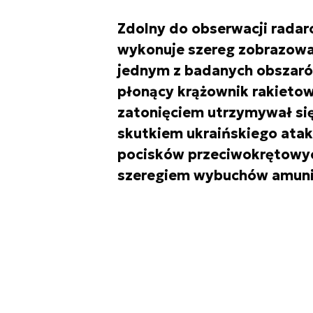
Zdolny do obserwacji radaro
wykonuje szereg zobrazowa
jednym z badanych obszar
płonący krążownik rakietow
zatonięciem utrzymywał się
skutkiem ukraińskiego ata
pocisków przeciwokrętowyc
szeregiem wybuchów amunic