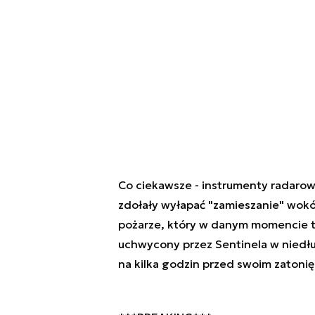
Co ciekawsze - instrumenty radarowe
zdołały wyłapać "zamieszanie" wokó
pożarze, który w danym momencie tr
uchwycony przez Sentinela w niedług
na kilka godzin przed swoim zatoni