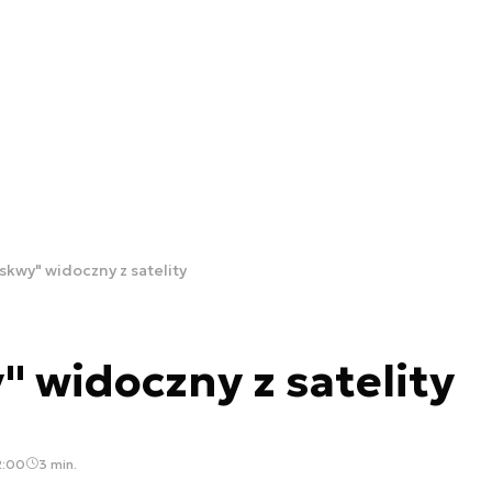
skwy" widoczny z satelity
 widoczny z satelity
2:00
3 min.