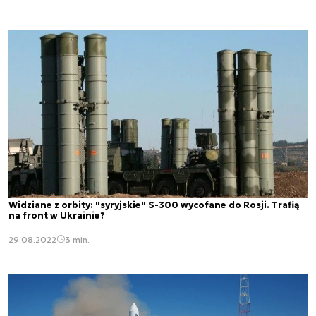
Widziane z orbity: "syryjskie" S-300 wycofane do Rosji. Trafią
na front w Ukrainie?
29.08.2022
3 min.