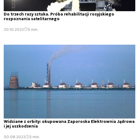
Do trzech razy sztuka. Próba rehabilitacji rosyjskiego
rozpoznania satelitarnego
20.10.2022
3 min.
Widziane z orbity: okupowana Zaporoska Elektrownia Jądrowa
i jej uszkodzenia
30.08.2022
3 min.