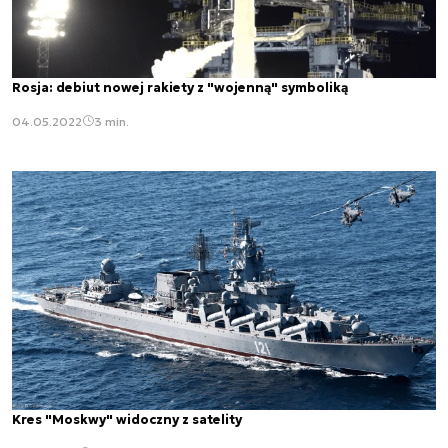
Rosja: debiut nowej rakiety z "wojenną" symboliką
04.05.2022
3 min.
Kres "Moskwy" widoczny z satelity