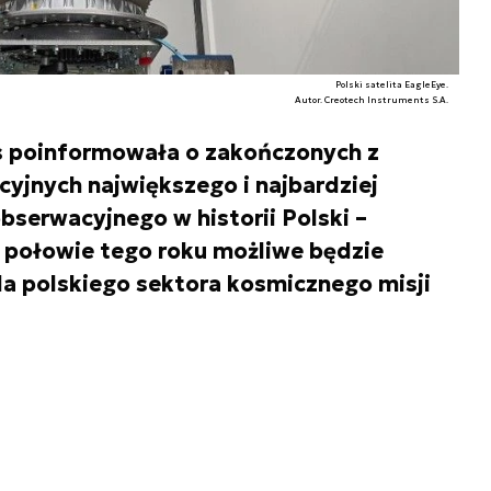
Polski satelita EagleEye.
Autor. Creotech Instruments S.A.
s poinformowała o zakończonych z
cyjnych największego i najbardziej
serwacyjnego w historii Polski –
w połowie tego roku możliwe będzie
a polskiego sektora kosmicznego misji