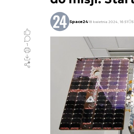
Space24
18 kwietnia 2024, 16:51
5
1