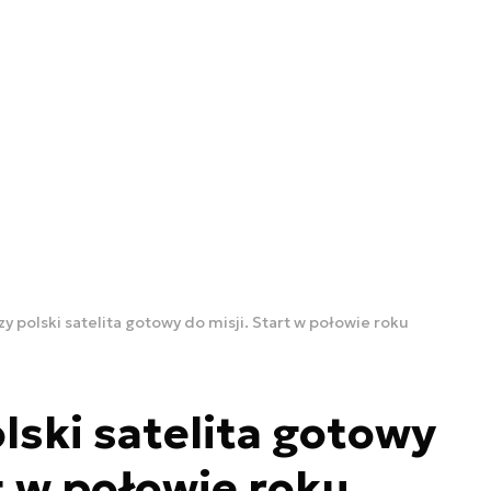
y polski satelita gotowy do misji. Start w połowie roku
lski satelita gotowy
t w połowie roku