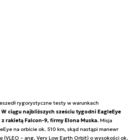
zeszedł rygorystyczne testy w warunkach
.
W ciągu najbliższych sześciu tygodni EagleEye
 z rakietą Falcon-9, firmy Elona Muska.
Misja
leEye na orbicie ok. 510 km, skąd nastąpi manewr
itę (VLEO – ang. Very Low Earth Orbit) o wysokości ok.