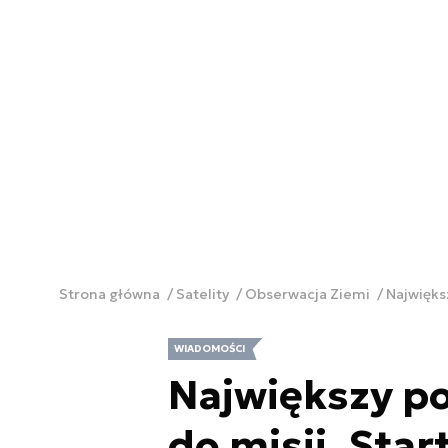
Strona główna
Satelity
Obserwacja Ziemi
Największ
WIADOMOŚCI
Największy po
do misji. Star