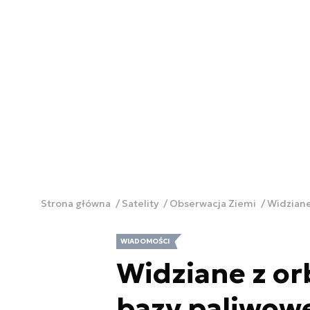
Strona główna
Satelity
Obserwacja Ziemi
Widziane
WIADOMOŚCI
Widziane z orb
bazy paliwow