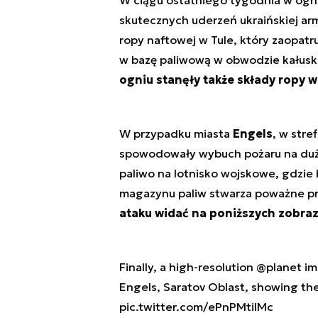
W ciągu ostatniego tygodnia w ogniu 
skutecznych uderzeń ukraińskiej ar
ropy naftowej w Tule, który zaopatr
w bazę paliwową w obwodzie kałuskim,
ogniu stanęły także składy ropy w
W przypadku miasta
Engels
, w stre
spowodowały wybuch pożaru na dużą 
paliwo na lotnisko wojskowe, gdzie 
magazynu paliw stwarza poważne pr
ataku widać na poniższych zobra
Finally, a high-resolution
@planet
ima
Engels, Saratov Oblast, showing th
pic.twitter.com/ePnPMtiIMc