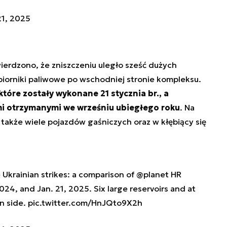
21, 2025
wierdzono, że zniszczeniu uległo sześć dużych
biorniki paliwowe po wschodniej stronie kompleksu.
które zostały wykonane 21 stycznia br., a
i otrzymanymi we wrześniu ubiegłego roku
. Na
akże wiele pojazdów gaśniczych oraz w kłębiący się
e Ukrainian strikes: a comparison of
@planet
HR
024, and Jan. 21, 2025. Six large reservoirs and at
rn side.
pic.twitter.com/HnJQto9X2h