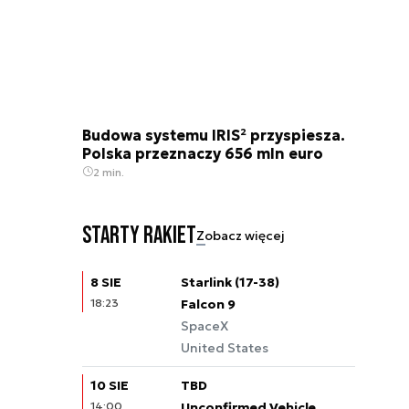
Budowa systemu IRIS² przyspiesza.
Polska przeznaczy 656 mln euro
2 min.
Starty rakiet
Zobacz więcej
8 SIE
Starlink (17-38)
18:23
Falcon 9
SpaceX
United States
10 SIE
TBD
14:00
Unconfirmed Vehicle