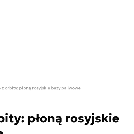
 z orbity: płoną rosyjskie bazy paliwowe
ity: płoną rosyjskie
e