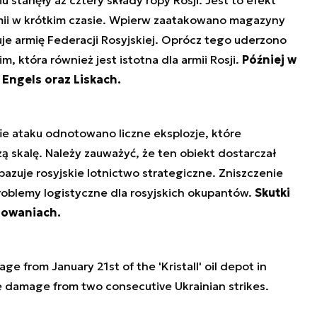
stanęły aż cztery składy ropy Rosji. Jest to efekt
mii w krótkim czasie. Wpierw zaatakowano magazyny
uje armię Federacji Rosyjskiej. Oprócz tego uderzono
 która również jest istotna dla armii Rosji.
Później w
 Engels oraz Liskach.
fie ataku odnotowano liczne eksplozje, które
skalę. Należy zauważyć, że ten obiekt dostarczał
bazuje rosyjskie lotnictwo strategiczne. Zniszczenie
oblemy logistyczne dla rosyjskich okupantów.
Skutki
zowaniach.
ge from January 21st of the 'Kristall' oil depot in
e damage from two consecutive Ukrainian strikes.