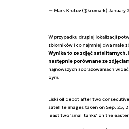
— Mark Krutov (@kromark)
January 
W przypadku drugiej lokalizacji pot
zbiorników i co najmniej dwa małe z
Wynika to ze zdjęć satelitarnych, 
następnie porównane ze zdjęciam
najnowszych zobrazowaniach widać t
dym.
Liski oil depot after two consecutiv
satellite images taken on Sep. 25, 2
least two 'small tanks' on the easte