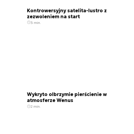
Kontrowersyjny satelita-lustro z
zezwoleniem na start
3 min.
Wykryto olbrzymie pierścienie w
atmosferze Wenus
2 min.