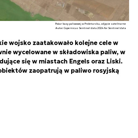
Pożar bazy paliwowej w Proletarsku, zdjęcie satelitarne
Autor. Copernicus Sentinel data 2024 for Sentinel data
kie wojsko zaatakowało kolejne cele w
wnie wycelowane w składowiska paliw, w
ujące się w miastach Engels oraz Liski.
biektów zaopatrują w paliwo rosyjską