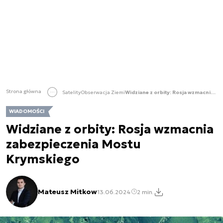
Strona główna
Satelity
Obserwacja Ziemi
Widziane z orbity: Rosja wzmacnia zabezpieczenia Mostu Krymskiego
WIADOMOŚCI
Widziane z orbity: Rosja wzmacnia
zabezpieczenia Mostu
Krymskiego
Mateusz Mitkow
13.06.2024
2 min.