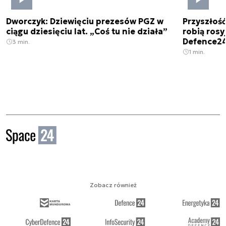
Dworczyk: Dziewięciu prezesów PGZ w
Przyszłoś
ciągu dziesięciu lat. „Coś tu nie działa”
robią rosyj
Defence2
3 min.
1 min.
Zobacz również