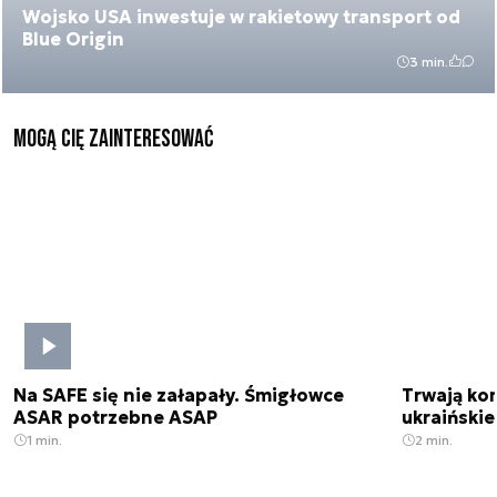
Wojsko USA inwestuje w rakietowy transport od
Blue Origin
3 min.
Mogą Cię zainteresować
Na SAFE się nie załapały. Śmigłowce
Trwają kon
ASAR potrzebne ASAP
ukraińskie
1 min.
2 min.