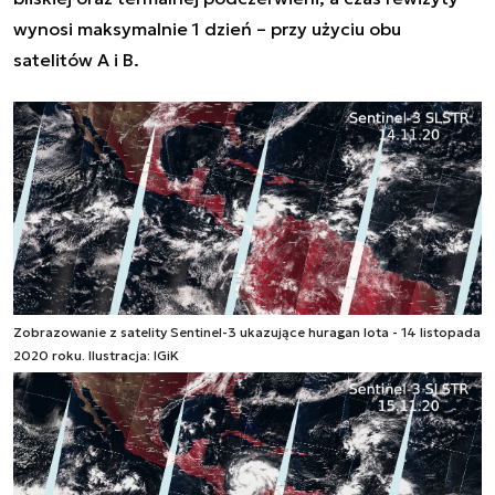
wynosi maksymalnie 1 dzień – przy użyciu obu
satelitów A i B.
Zobrazowanie z satelity Sentinel-3 ukazujące huragan Iota - 14 listopada
2020 roku. Ilustracja: IGiK