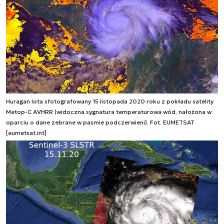
Huragan Iota sfotografowany 15 listopada 2020 roku z pokładu satelity
Metop-C AVHRR (widoczna sygnatura temperaturowa wód, nałożona w
oparciu o dane zebrane w pasmie podczerwieni). Fot. EUMETSAT
[eumetsat.int]