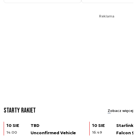
Reklama
Starty rakiet
Zobacz więcej
10 SIE
TBD
10 SIE
Starlink (
14:00
Unconfirmed Vehicle
16:49
Falcon 9