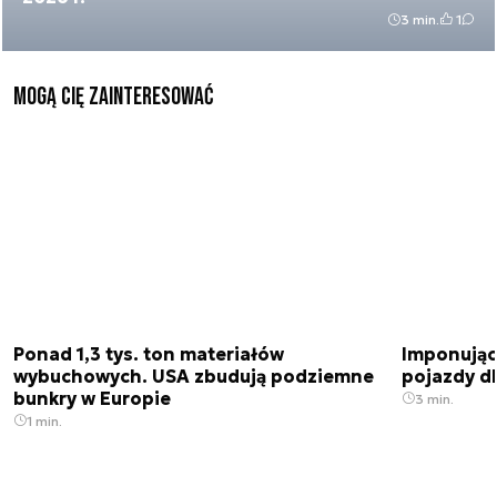
3 min.
1
Mogą Cię zainteresować
Ponad 1,3 tys. ton materiałów
Imponujące
wybuchowych. USA zbudują podziemne
pojazdy dl
bunkry w Europie
3 min.
1 min.