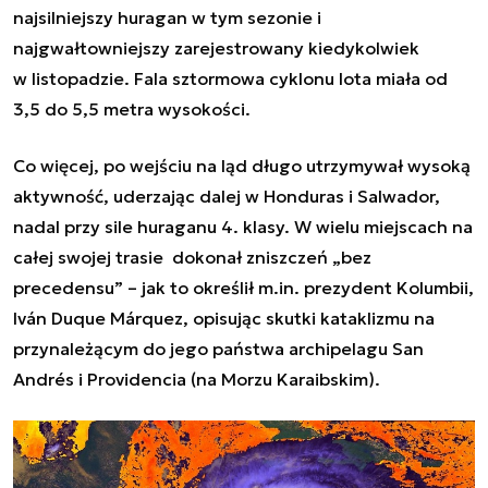
najsilniejszy huragan w tym sezonie i
najgwałtowniejszy zarejestrowany kiedykolwiek
w listopadzie. Fala sztormowa cyklonu Iota miała od
3,5 do 5,5 metra wysokości.
Co więcej, po wejściu na ląd długo utrzymywał wysoką
aktywność, uderzając dalej w Honduras i Salwador,
nadal przy sile huraganu 4. klasy. W wielu miejscach na
całej swojej trasie dokonał zniszczeń „bez
precedensu” – jak to określił m.in. prezydent Kolumbii,
Iván Duque Márquez, opisując skutki kataklizmu na
przynależącym do jego państwa archipelagu San
Andrés i Providencia (na Morzu Karaibskim).