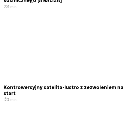
kosmicznego [ANALIZA]
9 min.
Kontrowersyjny satelita-lustro z zezwoleniem na
start
3 min.