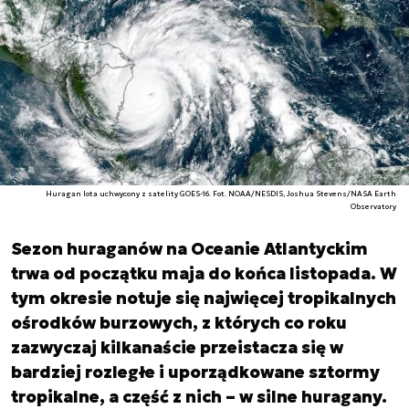
Huragan Iota uchwycony z satelity GOES-16. Fot. NOAA/NESDIS, Joshua Stevens/NASA Earth
Observatory
Sezon huraganów na Oceanie Atlantyckim
trwa od początku maja do końca listopada. W
tym okresie notuje się najwięcej tropikalnych
ośrodków burzowych, z których co roku
zazwyczaj kilkanaście przeistacza się w
bardziej rozległe i uporządkowane sztormy
tropikalne, a część z nich – w silne huragany.