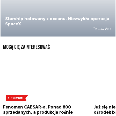
Starship holowany z oceanu. Niezwykła operacja
SpaceX
3 min.
Mogą Cię zainteresować
PREMIUM
Fenomen CAESAR-a. Ponad 800
Już się ni
sprzedanych, a produkcja rośnie
ośrodek b