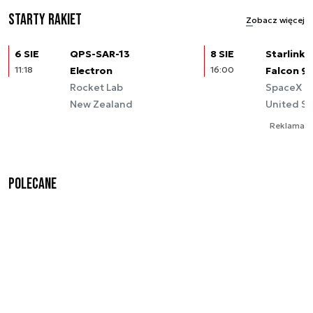
Starty rakiet
Zobacz więcej
6 SIE
QPS-SAR-13
8 SIE
Starlink (
11:18
Electron
16:00
Falcon 9
Rocket Lab
SpaceX
New Zealand
United St
Reklama
Polecane