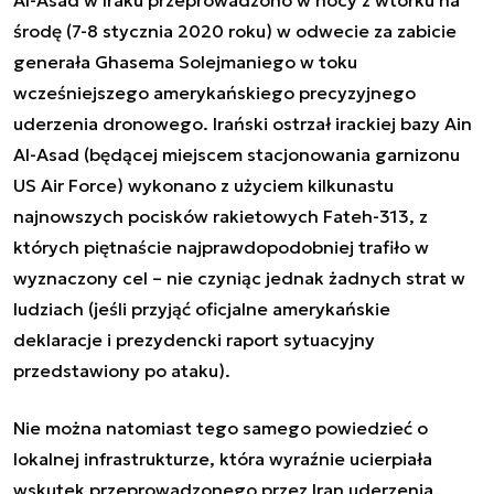
środę (7-8 stycznia 2020 roku) w odwecie za zabicie
generała Ghasema Solejmaniego w toku
wcześniejszego amerykańskiego precyzyjnego
uderzenia dronowego. Irański ostrzał irackiej bazy Ain
Al-Asad (będącej miejscem stacjonowania garnizonu
US Air Force) wykonano z użyciem kilkunastu
najnowszych pocisków rakietowych Fateh-313, z
których piętnaście najprawdopodobniej trafiło w
wyznaczony cel – nie czyniąc jednak żadnych strat w
ludziach (jeśli przyjąć oficjalne amerykańskie
deklaracje i prezydencki raport sytuacyjny
przedstawiony po ataku).
Nie można natomiast tego samego powiedzieć o
lokalnej infrastrukturze, która wyraźnie ucierpiała
wskutek przeprowadzonego przez Iran uderzenia.