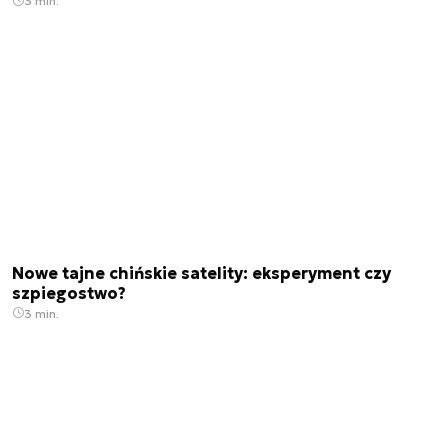
3 min.
Nowe tajne chińskie satelity: eksperyment czy
szpiegostwo?
3 min.