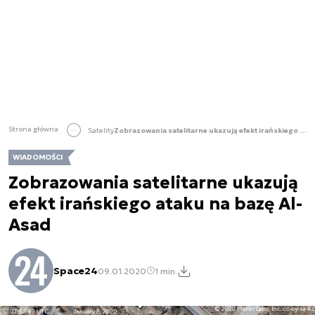
Strona główna
Satelity
Zobrazowania satelitarne ukazują efekt irańskiego ataku na bazę Al-Asad
WIADOMOŚCI
Zobrazowania satelitarne ukazują
efekt irańskiego ataku na bazę Al-
Asad
Space24
09.01.2020
1 min.