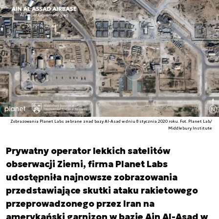
Zobrazowania Planet Labs zebrane znad bazy Al-Asad w dniu 8 stycznia 2020 roku. Fot. Planet Lab/
Middlebury Institute
Prywatny operator lekkich satelitów
obserwacji Ziemi, firma Planet Labs
udostępniła najnowsze zobrazowania
przedstawiające skutki ataku rakietowego
przeprowadzonego przez Iran na
amerykański garnizon w bazie Ain Al-Asad w