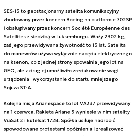
SES-15 to geostacjonarny satelita komunikacyjny
zbudowany przez koncern Boeing na platformie 702SP
i obsługiwany przez koncern Société Européenne des
Satellites z siedzibą w Luksemburgu. Waży 2302 kg,
zaś jego przewidywana żywotność to 15 lat. Satelita
do manewrów używa wyłącznie napędu elektrycznego
na ksenon, co z jednej strony spowalnia jego lot na
GEO, ale z drugiej umożliwiło zredukowanie wagi
urządzenia i wykorzystanie do startu mniejszego
Sojuza ST-A.
Kolejna misja Arianespace to lot VA237 przewidywany
na 1 czerwca. Rakieta Ariane 5 wyniesie w nim satelity
ViaSat 2 i Eutelsat 172B. Spółka usiłuje nadrobić
spowodowane protestami opóźnienia i zrealizować