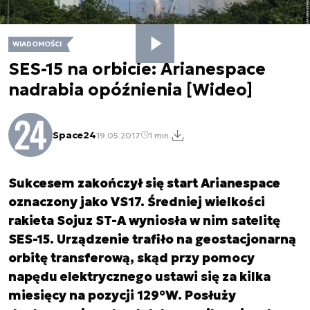
WIADOMOŚCI
SES-15 na orbicie: Arianespace
nadrabia opóźnienia [Wideo]
Space24
19.05.2017
1 min.
Sukcesem zakończył się start Arianespace
oznaczony jako VS17. Średniej wielkości
rakieta Sojuz ST-A wyniosła w nim satelitę
SES-15. Urządzenie trafiło na geostacjonarną
orbitę transferową, skąd przy pomocy
napędu elektrycznego ustawi się za kilka
miesięcy na pozycji 129°W. Posłuży