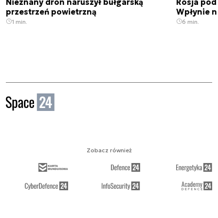
Nieznany dron naruszył bułgarską
Rosja pod
przestrzeń powietrzną
Wpłynie n
1 min.
6 min.
Zobacz również