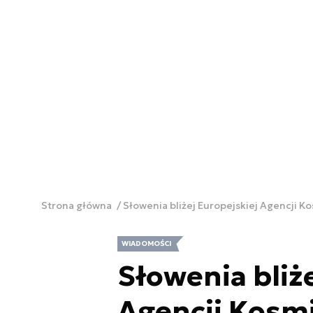
Strona główna
Słowenia bliżej Europejskiej Agencji K
WIADOMOŚCI
Słowenia bliż
Agencji Kosm