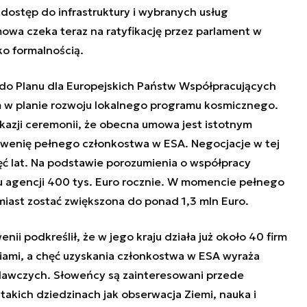
dostęp do infrastruktury i wybranych usług
owa czeka teraz na ratyfikację przez parlament w
ko formalnością.
u do Planu dla Europejskich Państw Współpracujących
m w planie rozwoju lokalnego programu kosmicznego.
okazji ceremonii, że obecna umowa jest istotnym
owenię pełnego członkostwa w ESA. Negocjacje w tej
ęć lat. Na podstawie porozumienia o współpracy
u agencji 400 tys. Euro rocznie. W momencie pełnego
iast zostać zwiększona do ponad 1,3 mln Euro.
nii podkreślił, że w jego kraju działa już około 40 firm
iami, a chęć uzyskania członkostwa w ESA wyraża
adawczych. Słoweńcy są zainteresowani przede
akich dziedzinach jak obserwacja Ziemi, nauka i