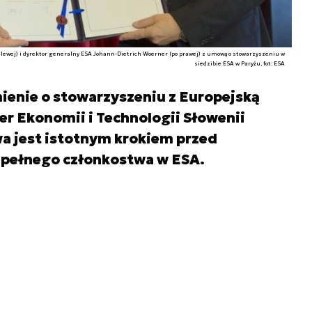
o lewej) i dyrektor generalny ESA Johann-Dietrich Woerner (po prawej) z umową o stowarzyszeniu w
siedzibie ESA w Paryżu, fot: ESA
ienie o stowarzyszeniu z Europejską
r Ekonomii i Technologii Słowenii
a jest istotnym krokiem przed
j pełnego członkostwa w ESA.