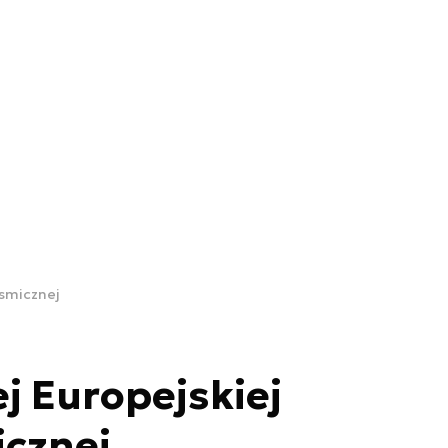
osmicznej
ej Europejskiej
icznej