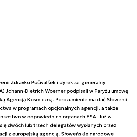
wenii Zdravko Počivalšek i dyrektor generalny
SA) Johann-Dietrich Woerner podpisali w Paryżu umowę
ską Agencją Kosmiczną. Porozumienie ma dać Słowenii
ctwa w programach opcjonalnych agencji, a także
onkostwo w odpowiednich organach ESA. Już w
 się dwóch lub trzech delegatów wysłanych przez
acji z europejską agencją. Słoweńskie narodowe