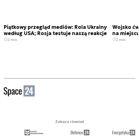
Piątkowy przegląd mediów: Rola Ukrainy
Wojsko ćwi
według USA; Rosja testuje naszą reakcje
na miejsc
2 min.
2 min.
Zobacz również