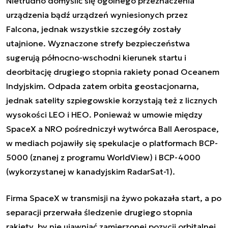
Nietrudno domyślić się ogólnego przeznaczenia
urządzenia bądź urządzeń wyniesionych przez
Falcona, jednak wszystkie szczegóły zostały
utajnione. Wyznaczone strefy bezpieczeństwa
sugerują północno-wschodni kierunek startu i
deorbitację drugiego stopnia rakiety ponad Oceanem
Indyjskim. Odpada zatem orbita geostacjonarna,
jednak satelity szpiegowskie korzystają też z licznych
wysokości LEO i HEO. Ponieważ w umowie między
SpaceX a NRO pośredniczył wytwórca Ball Aerospace,
w mediach pojawiły się spekulacje o platformach BCP-
5000 (znanej z programu WorldView) i BCP-4000
(wykorzystanej w kanadyjskim RadarSat-1).
Firma SpaceX w transmisji na żywo pokazała start, a po
separacji przerwała śledzenie drugiego stopnia
rakiety, by nie ujawniać zamierzonej pozycji orbitalnej