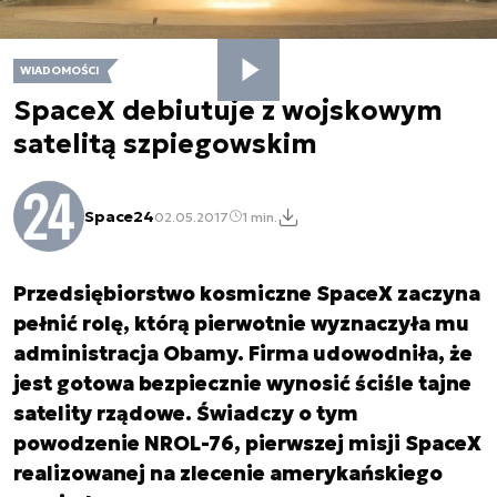
WIADOMOŚCI
SpaceX debiutuje z wojskowym
satelitą szpiegowskim
Space24
02.05.2017
1 min.
Przedsiębiorstwo kosmiczne SpaceX zaczyna
pełnić rolę, którą pierwotnie wyznaczyła mu
administracja Obamy. Firma udowodniła, że
jest gotowa bezpiecznie wynosić ściśle tajne
satelity rządowe. Świadczy o tym
powodzenie NROL-76, pierwszej misji SpaceX
realizowanej na zlecenie amerykańskiego