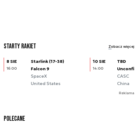
Starty rakiet
Zobacz więcej
8 SIE
Starlink (17-38)
10 SIE
TBD
16:00
Falcon 9
14:00
Unconfir
SpaceX
CASC
United States
China
Reklama
Polecane