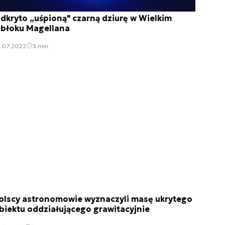
dkryto „uśpioną" czarną dziurę w Wielkim
błoku Magellana
.07.2022
3 min.
olscy astronomowie wyznaczyli masę ukrytego
biektu oddziałującego grawitacyjnie