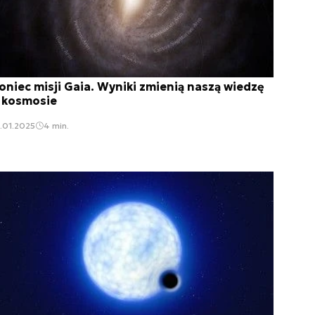
oniec misji Gaia. Wyniki zmienią naszą wiedzę
 kosmosie
.01.2025
4 min.