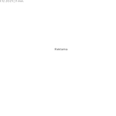
.12.2021
1 min.
Reklama