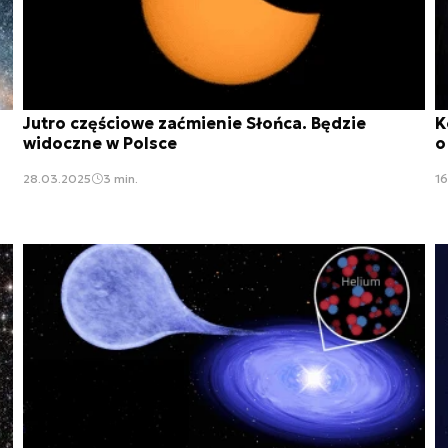
Jutro częściowe zaćmienie Słońca. Będzie
K
widoczne w Polsce
o
28.03.2025
3 min.
16