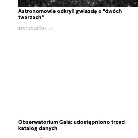
Astronomowie odkryli gwiazdę o "dwóch
twarzach"
21.07.2023
3 min.
Obserwatorium Gaia: udostępniono trzeci
katalog danych