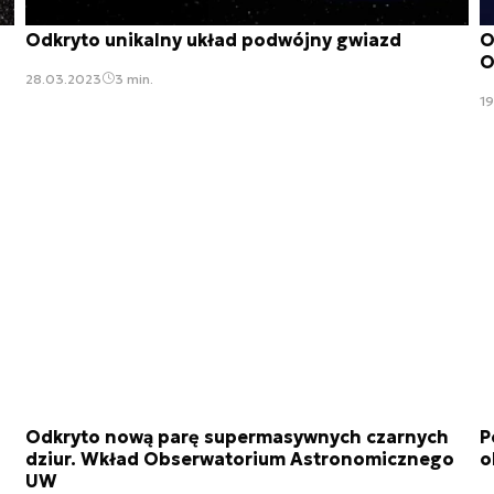
Odkryto unikalny układ podwójny gwiazd
O
O
28.03.2023
3 min.
19
Odkryto nową parę supermasywnych czarnych
P
dziur. Wkład Obserwatorium Astronomicznego
o
UW