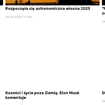
Rozpoczęła się astronomiczna wiosna 2025
"
z
20.03.2025
4 min.
24
Kosmici i życie poza Ziemią. Elon Musk
D
komentuje
0