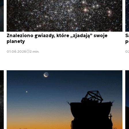
Znaleziono gwiazdy, które „zjadają” swoje
S
planety
p
01.06.2026
2 min.
0