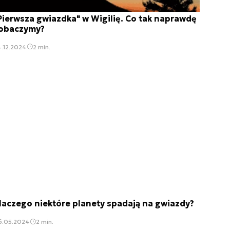
Pierwsza gwiazdka" w Wigilię. Co tak naprawdę
obaczymy?
.12.2024
2 min.
laczego niektóre planety spadają na gwiazdy?
6.05.2024
2 min.