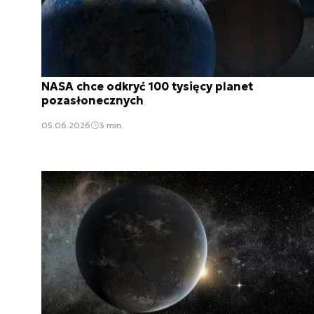
NASA chce odkryć 100 tysięcy planet
pozasłonecznych
05.06.2026
3 min.