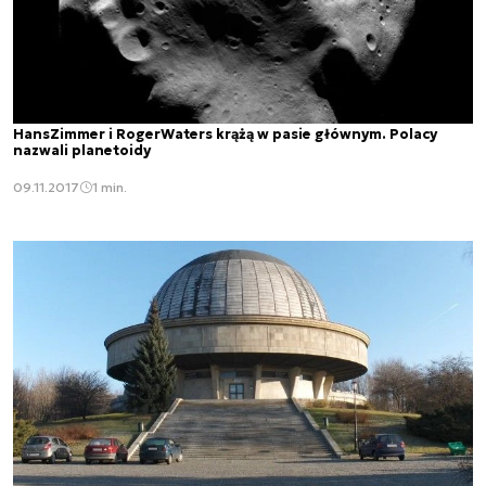
HansZimmer i RogerWaters krążą w pasie głównym. Polacy
nazwali planetoidy
09.11.2017
1 min.