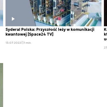
Syderal Polska: Przyszłość leży w komunikacji
K
kwantowej [Space24 TV]
k
u
13.07.2022
1 min.
2