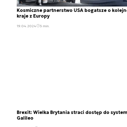
Kosmiczne partnerstwo USA bogatsze o kolejn
kraje z Europy
19.04.2024
3 min.
Brexit: Wielka Brytania straci dostęp do syste
Galileo