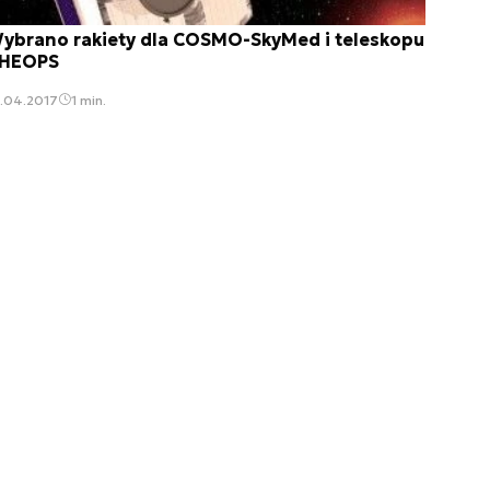
ybrano rakiety dla COSMO-SkyMed i teleskopu
HEOPS
3.04.2017
1 min.