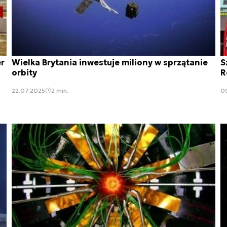
er
Wielka Brytania inwestuje miliony w sprzątanie
S
orbity
R
22.07.2025
2 min.
0