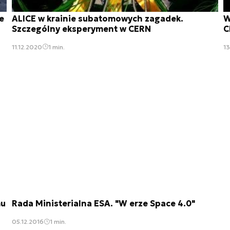
e
ALICE w krainie subatomowych zagadek.
W
Szczególny eksperyment w CERN
C
11.12.2020
1 min.
1
mu
Rada Ministerialna ESA. "W erze Space 4.0"
05.12.2016
1 min.