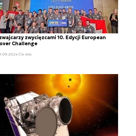
zwajcarzy zwycięzcami 10. Edycji European
over Challenge
9.09.2024
4 min.