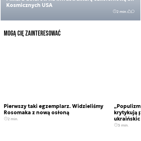
Kosmicznych USA
2 min.
Mogą Cię zainteresować
Pierwszy taki egzemplarz. Widzieliśmy
„Populizm 
Rosomaka z nową osłoną
krytykują 
ukraiński
2 min.
3 min.