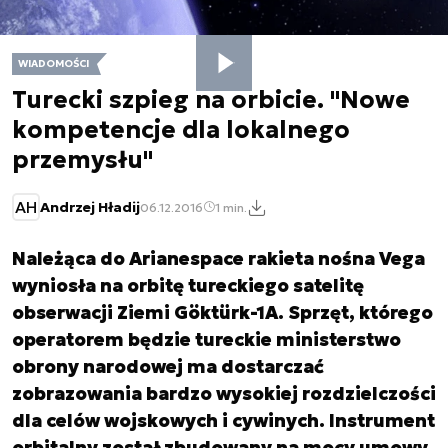
WIADOMOŚCI
Turecki szpieg na orbicie. "Nowe
kompetencje dla lokalnego
przemysłu"
AH
Andrzej Hładij
06.12.2016
1 min.
Należąca do Arianespace rakieta nośna Vega
wyniosła na orbitę tureckiego satelitę
obserwacji Ziemi Göktürk-1A. Sprzęt, którego
operatorem będzie tureckie ministerstwo
obrony narodowej ma dostarczać
zobrazowania bardzo wysokiej rozdzielczości
dla celów wojskowych i cywinych. Instrument
orbitalny został zbudowany na mocy umowy