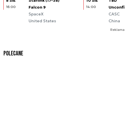
8 SIE
Starlink (17-38)
10 SIE
TBD
16:00
Falcon 9
14:00
Unconfir
SpaceX
CASC
United States
China
Reklama
Polecane