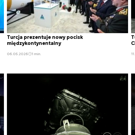
Turcja prezentuje nowy pocisk
T
międzykontynentalny
C
06.05.2026
1 min.
11