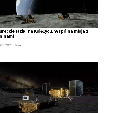
ureckie łaziki na Księżycu. Wspólna misja z
hinami
.08.2025
2 min.