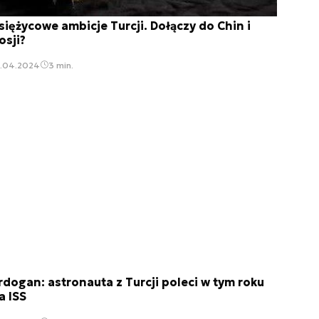
siężycowe ambicje Turcji. Dołączy do Chin i
osji?
3.04.2024
3 min.
rdogan: astronauta z Turcji poleci w tym roku
a ISS