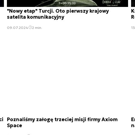
"Nowy etap" Turcji. Oto pierwszy krajowy
K
satelita komunikacyjny
R
09.07.2024
2 min.
1
ci
Poznaliśmy załogę trzeciej misji firmy Axiom
E
Space
n