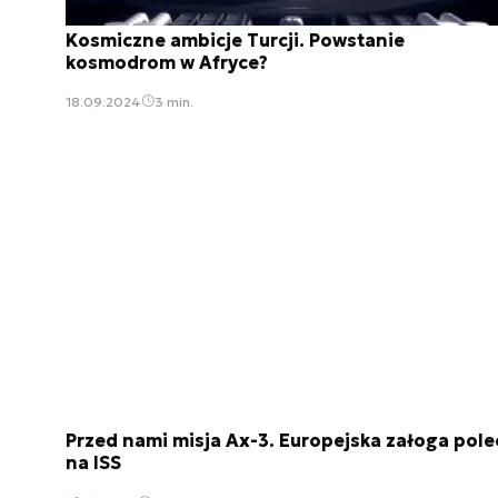
Kosmiczne ambicje Turcji. Powstanie
kosmodrom w Afryce?
18.09.2024
3 min.
Przed nami misja Ax-3. Europejska załoga pole
na ISS