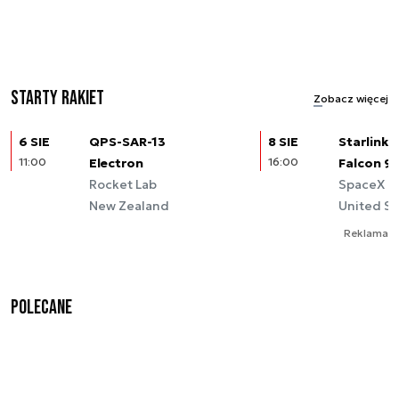
Starty rakiet
Zobacz więcej
6 SIE
QPS-SAR-13
8 SIE
Starlink (
11:00
Electron
16:00
Falcon 9
Rocket Lab
SpaceX
New Zealand
United St
Reklama
Polecane