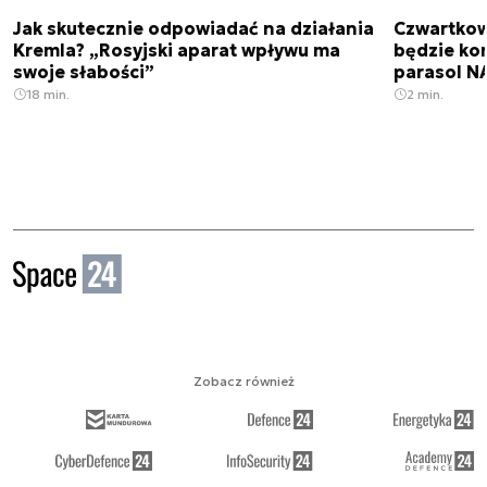
Jak skutecznie odpowiadać na działania
Czwartkow
Kremla? „Rosyjski aparat wpływu ma
będzie ko
swoje słabości”
parasol N
18 min.
2 min.
Zobacz również