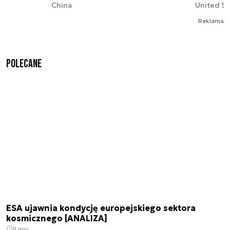
China
United St
Reklama
Polecane
ESA ujawnia kondycję europejskiego sektora
kosmicznego [ANALIZA]
9 min.