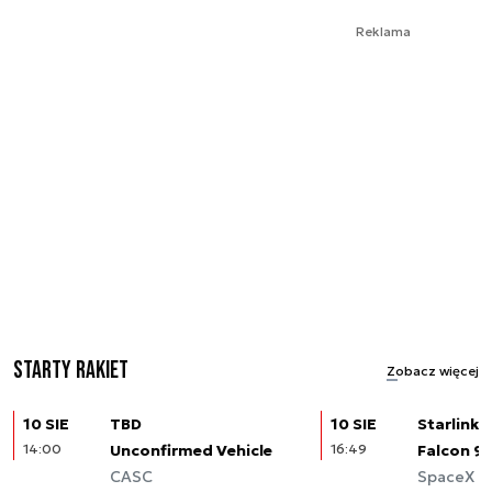
Reklama
Starty rakiet
Zobacz więcej
10 SIE
TBD
10 SIE
Starlink (
14:00
Unconfirmed Vehicle
16:49
Falcon 9
CASC
SpaceX