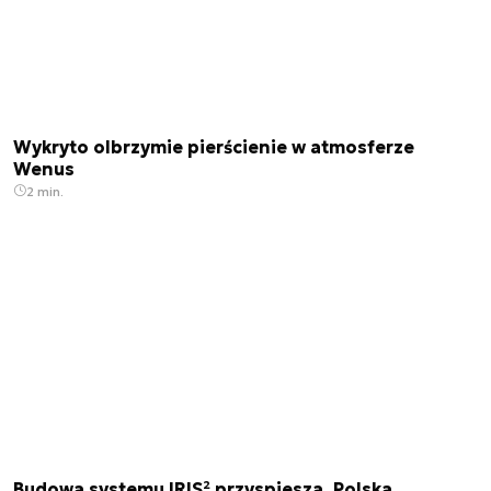
Wykryto olbrzymie pierścienie w atmosferze
Wenus
2 min.
Budowa systemu IRIS² przyspiesza. Polska