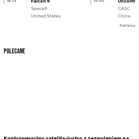
18:23
Falcon 9
14:00
Unconfir
SpaceX
CASC
United States
China
Reklama
Polecane
Kontrowersyjny satelita-lustro z zezwoleniem na