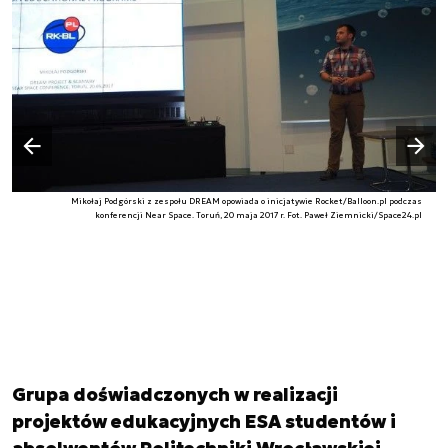
Następny slajd
Poprzedni slajd
Mikołaj Podgórski z zespołu DREAM opowiada o inicjatywie Rocket/Balloon.pl podczas
konferencji Near Space. Toruń, 20 maja 2017 r. Fot. Paweł Ziemnicki/Space24.pl
Grupa doświadczonych w realizacji
projektów edukacyjnych ESA studentów i