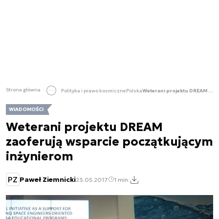
Strona główna
Polityka i prawo kosmiczne
Polska
Weterani projektu DREAM zaoferują wsparcie początkującym inżynierom
WIADOMOŚCI
Weterani projektu DREAM
zaoferują wsparcie początkującym
inżynierom
PZ
Paweł Ziemnicki
23.05.2017
1 min.