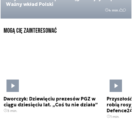
Ważny wkład Polski
4 min.
Mogą Cię zainteresować
Dworczyk: Dziewięciu prezesów PGZ w
Przyszłoś
ciągu dziesięciu lat. „Coś tu nie działa”
robią rosyj
Defence2
3 min.
1 min.