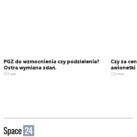
PGZ do wzmocnienia czy podzielenia?
Czy za cen
Ostra wymiana zdań.
awionetki 
1 min.
2 min.