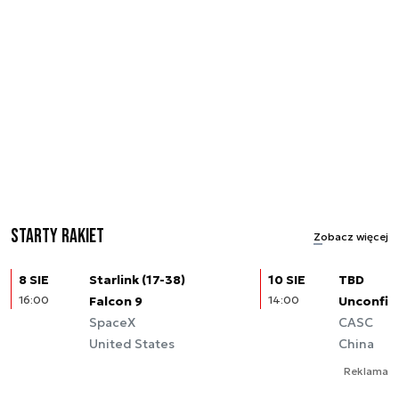
Starty rakiet
Zobacz więcej
8 SIE
Starlink (17-38)
10 SIE
TBD
16:00
Falcon 9
14:00
Unconfir
SpaceX
CASC
United States
China
Reklama