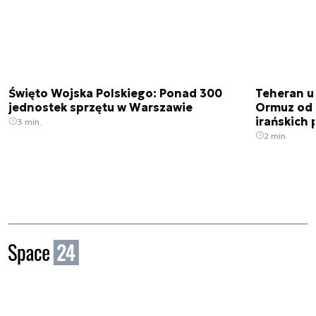
Święto Wojska Polskiego: Ponad 300
Teheran uz
jednostek sprzętu w Warszawie
Ormuz od 
irańskich
3 min.
2 min.