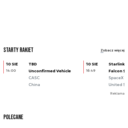
Starty rakiet
Zobacz więcej
10 SIE
TBD
10 SIE
Starlink (
14:00
Unconfirmed Vehicle
16:49
Falcon 9
CASC
SpaceX
China
United St
Reklama
Polecane