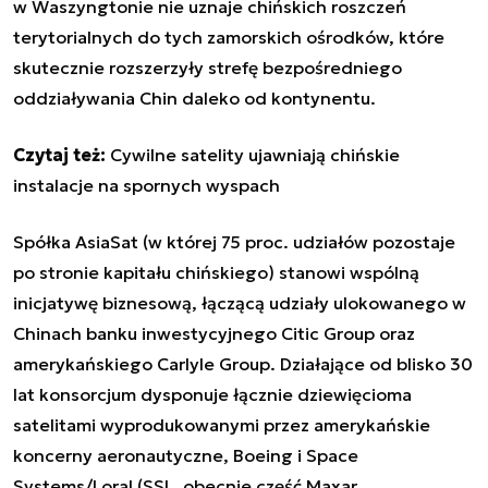
w Waszyngtonie nie uznaje chińskich roszczeń
terytorialnych do tych zamorskich ośrodków, które
skutecznie rozszerzyły strefę bezpośredniego
oddziaływania Chin daleko od kontynentu.
Czytaj też:
Cywilne satelity ujawniają chińskie
instalacje na spornych wyspach
Spółka AsiaSat (w której 75 proc. udziałów pozostaje
po stronie kapitału chińskiego) stanowi wspólną
inicjatywę biznesową, łączącą udziały ulokowanego w
Chinach banku inwestycyjnego Citic Group oraz
amerykańskiego Carlyle Group. Działające od blisko 30
lat konsorcjum dysponuje łącznie dziewięcioma
satelitami wyprodukowanymi przez amerykańskie
koncerny aeronautyczne, Boeing i Space
Systems/Loral (SSL, obecnie część Maxar