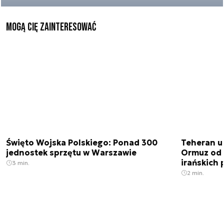
Mogą Cię zainteresować
Święto Wojska Polskiego: Ponad 300
Teheran uz
jednostek sprzętu w Warszawie
Ormuz od 
irańskich
3 min.
2 min.