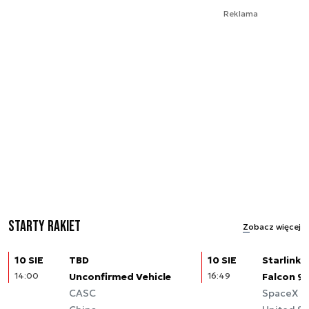
Reklama
Starty rakiet
Zobacz więcej
10 SIE
TBD
10 SIE
Starlink (
14:00
Unconfirmed Vehicle
16:49
Falcon 9
CASC
SpaceX