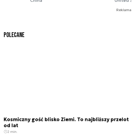
China
United St
Reklama
Polecane
Kosmiczny gość blisko Ziemi. To najbliższy przelot
od lat
2 min.