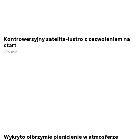
Kontrowersyjny satelita-lustro z zezwoleniem na
start
3 min.
Wykryto olbrzymie pierścienie w atmosferze