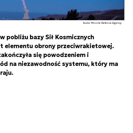
Autor. Missile Defense Agency
w pobliżu bazy Sił Kosmicznych
st elementu obrony przeciwrakietowej.
zakończyła się powodzeniem i
wód na niezawodność systemu, który ma
raju.