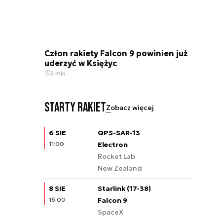
Człon rakiety Falcon 9 powinien już
uderzyć w Księżyc
2 min.
Starty rakiet
Zobacz więcej
6 SIE
QPS-SAR-13
11:00
Electron
Rocket Lab
New Zealand
8 SIE
Starlink (17-38)
16:00
Falcon 9
SpaceX