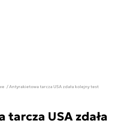
owe
Antyrakietowa tarcza USA zdała kolejny test
 tarcza USA zdała