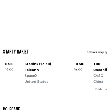
Starty rakiet
Zobacz więcej
8 SIE
Starlink (17-38)
10 SIE
TBD
16:00
Falcon 9
14:00
Unconfir
SpaceX
CASC
United States
China
Reklama
Polecane