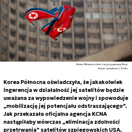
Korea Północna zbroi się przy pomocy Rosji
Autor. {stephan} / Flickr
Korea Północna oświadczyła, że jakakolwiek
ingerencja w działalność jej satelitów będzie
uważana za wypowiedzenie wojny i spowoduje
„mobilizację jej potencjału odstraszającego”.
Jak przekazała oficjalna agencja KCNA
nastąpiłaby wówczas „eliminacja zdolności
przetrwania” satelitów szpiegowskich USA.