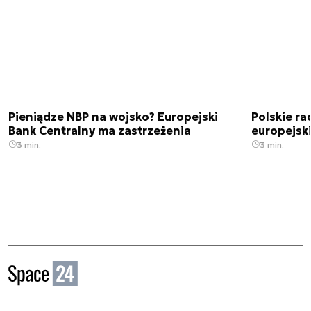
Pieniądze NBP na wojsko? Europejski
Polskie ra
Bank Centralny ma zastrzeżenia
europejski
3 min.
3 min.