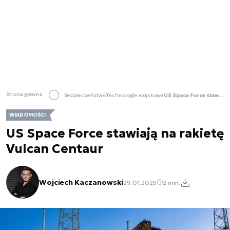
Strona główna
Bezpieczeństwo
Technologie wojskowe
US Space Force stawiają na rakietę Vulcan Centaur
WIADOMOŚCI
US Space Force stawiają na rakietę
Vulcan Centaur
Wojciech Kaczanowski
29.01.2025
2 min.