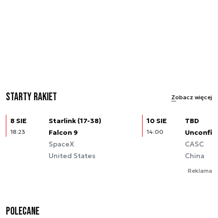
Starty rakiet
Zobacz więcej
8 SIE
Starlink (17-38)
10 SIE
TBD
18:23
Falcon 9
14:00
Unconfir
SpaceX
CASC
United States
China
Reklama
Polecane