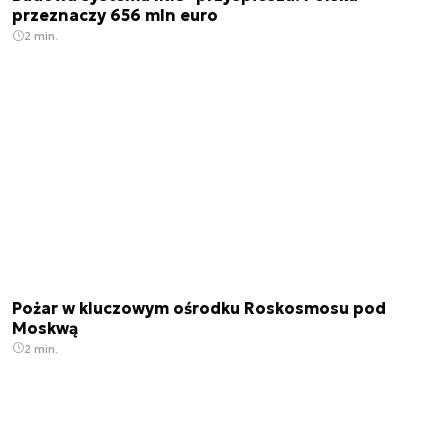
przeznaczy 656 mln euro
2 min.
Pożar w kluczowym ośrodku Roskosmosu pod
Moskwą
2 min.