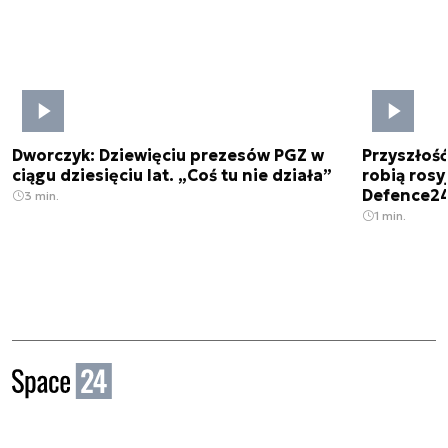
Dworczyk: Dziewięciu prezesów PGZ w
Przyszłoś
ciągu dziesięciu lat. „Coś tu nie działa”
robią rosyj
Defence2
3 min.
1 min.