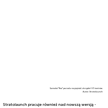
Samolot "Roc" posiada rozpiętość skrzydeł 117 metrów.
Autor. Stratolaunch
Stratolaunch pracuje również nad nowszą wersją -