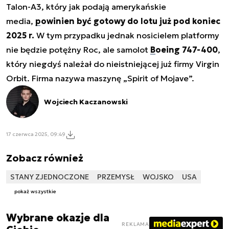
Talon-A3, który jak podają amerykańskie
media,
powinien być gotowy do lotu już pod koniec
2025 r.
W tym przypadku jednak nosicielem platformy
nie będzie potężny Roc, ale samolot
Boeing 747-400
,
który niegdyś należał do nieistniejącej już firmy Virgin
Orbit. Firma nazywa maszynę „Spirit of Mojave”.
Wojciech Kaczanowski
17 czerwca 2025, 09:49
Zobacz również
STANY ZJEDNOCZONE
PRZEMYSŁ
WOJSKO
USA
pokaż wszystkie
Wybrane okazje dla
REKLAMA