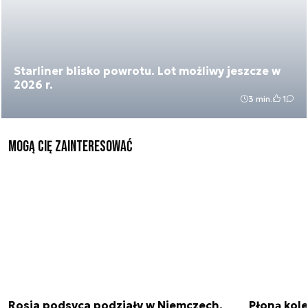
Starliner blisko powrotu. Lot możliwy jeszcze w
2026 r.
3 min.
1
Mogą Cię zainteresować
Rosja podsyca podziały w Niemczech.
Płoną kole