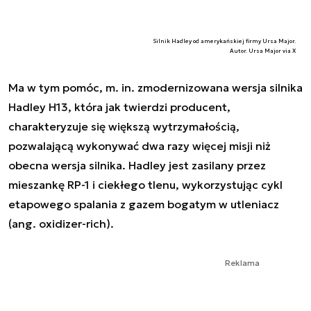
Silnik Hadley od amerykańskiej firmy Ursa Major.
Autor. Ursa Major via X
Ma w tym pomóc, m. in. zmodernizowana wersja silnika
Hadley H13, która jak twierdzi producent,
charakteryzuje się większą wytrzymałością,
pozwalającą wykonywać dwa razy więcej misji niż
obecna wersja silnika. Hadley jest zasilany przez
mieszankę RP-1 i ciekłego tlenu, wykorzystując cykl
etapowego spalania z gazem bogatym w utleniacz
(ang.
oxidizer-rich
).
Reklama