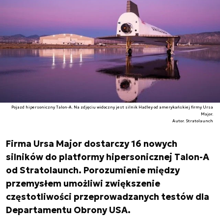
Pojazd hipersoniczny Talon-A. Na zdjęciu widoczny jest silnik Hadley od amerykańskiej firmy Ursa
Major.
Autor. Stratolaunch
Firma Ursa Major dostarczy 16 nowych
silników do platformy hipersonicznej Talon-A
od Stratolaunch. Porozumienie między
przemysłem umożliwi zwiększenie
częstotliwości przeprowadzanych testów dla
Departamentu Obrony USA.