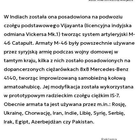
Autor. Mike1979 Russia/Wikipedia
W Indiach została ona posadowiona na podwoziu
czołgu podstawowego Vijayanta (licencyjna indyjska
odmiana Vickersa Mk.1) tworząc system artyleryjski M-
46 Catapult. Armaty M-46 były powszechnie używane
przez syryjską armię podczas wojny domowej w
tamtym kraju, kilka z nich zostało posadowionych na
dopancerzonych ciężarówkach 8x8 Mercedes-Benz
4140, tworząc improwizowaną samobieżną kołową
armatoahubicę. Jej modyfikacja została wykorzystana
w prototypowym radzieckim czołgu ciężkim IS-7.
Obecnie armata ta jest używana przez m.in.: Rosję,
Ukrainę, Chorwację, Iran, Indie, Libię, Syrię, Serbię,
Irak, Egipt, Azerbejdżan czy Pakistan.
Reklama