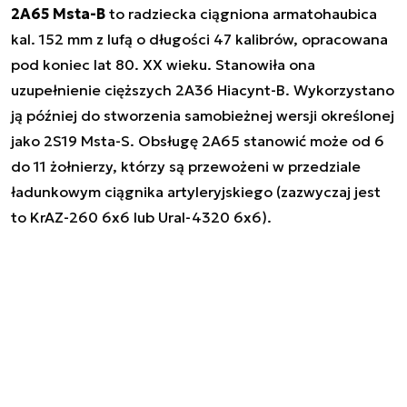
2A65 Msta-B
to radziecka ciągniona armatohaubica
kal. 152 mm z lufą o długości 47 kalibrów, opracowana
pod koniec lat 80. XX wieku. Stanowiła ona
uzupełnienie cięższych 2A36 Hiacynt-B. Wykorzystano
ją później do stworzenia samobieżnej wersji określonej
jako 2S19 Msta-S. Obsługę 2A65 stanowić może od 6
do 11 żołnierzy, którzy są przewożeni w przedziale
ładunkowym ciągnika artyleryjskiego (zazwyczaj jest
to KrAZ-260 6x6 lub Ural-4320 6x6).