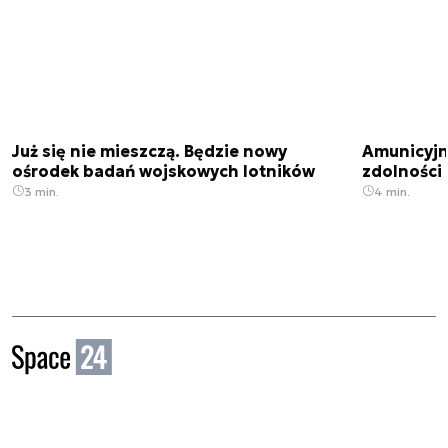
Już się nie mieszczą. Będzie nowy
Amunicyjn
ośrodek badań wojskowych lotników
zdolności
3 min.
4 min.