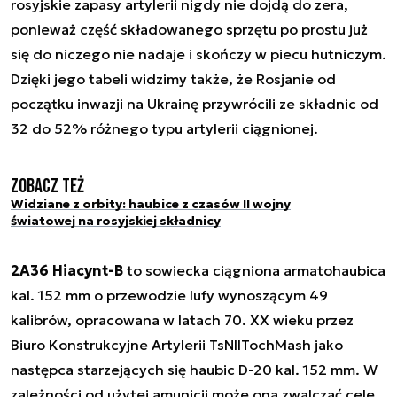
rosyjskie zapasy artylerii nigdy nie dojdą do zera,
ponieważ część składowanego sprzętu po prostu już
się do niczego nie nadaje i skończy w piecu hutniczym.
Dzięki jego tabeli widzimy także, że Rosjanie od
początku inwazji na Ukrainę przywrócili ze składnic od
32 do 52% różnego typu artylerii ciągnionej.
Zobacz też
Widziane z orbity: haubice z czasów II wojny
światowej na rosyjskiej składnicy
2A36 Hiacynt-B
to sowiecka ciągniona armatohaubica
kal. 152 mm o przewodzie lufy wynoszącym 49
kalibrów, opracowana w latach 70. XX wieku przez
Biuro Konstrukcyjne Artylerii TsNIITochMash jako
następca starzejących się haubic D-20 kal. 152 mm. W
zależności od użytej amunicji może ona zwalczać cele