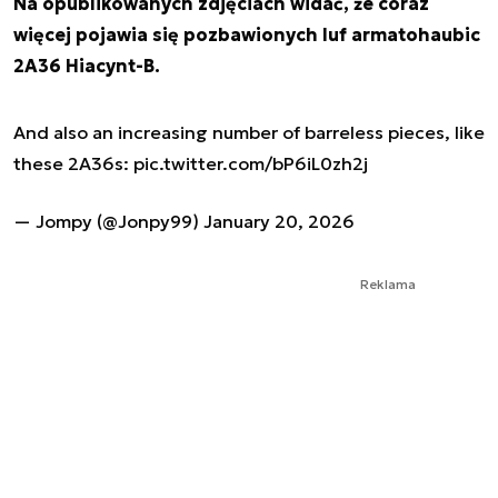
Na opublikowanych zdjęciach widać, że coraz
więcej pojawia się pozbawionych luf armatohaubic
2A36 Hiacynt-B.
And also an increasing number of barreless pieces, like
these 2A36s:
pic.twitter.com/bP6iL0zh2j
— Jompy (@Jonpy99)
January 20, 2026
Reklama