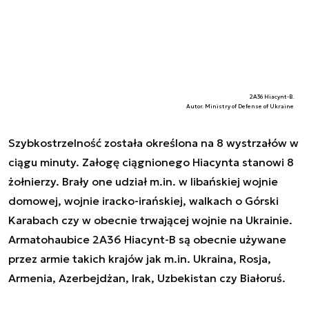
2A36 Hiacynt-B.
Autor. Ministry of Defense of Ukraine
Szybkostrzelność została określona na 8 wystrzałów w
ciągu minuty. Załogę ciągnionego Hiacynta stanowi 8
żołnierzy. Brały one udział m.in. w libańskiej wojnie
domowej, wojnie iracko-irańskiej, walkach o Górski
Karabach czy w obecnie trwającej wojnie na Ukrainie.
Armatohaubice 2A36 Hiacynt-B są obecnie używane
przez armie takich krajów jak m.in. Ukraina, Rosja,
Armenia, Azerbejdżan, Irak, Uzbekistan czy Białoruś.