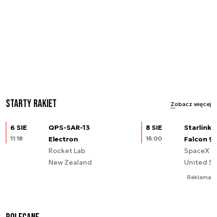
Starty rakiet
Zobacz więcej
6 SIE
QPS-SAR-13
8 SIE
Starlink (
11:18
Electron
16:00
Falcon 9
Rocket Lab
SpaceX
New Zealand
United St
Reklama