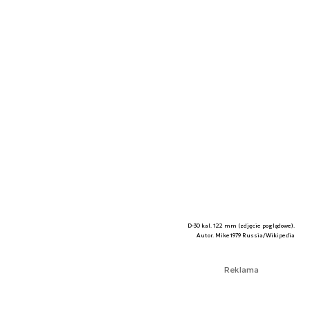
D-30 kal. 122 mm (zdjęcie poglądowe).
Autor. Mike1979 Russia/Wikipedia
Reklama