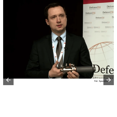
Następny slajd
Fot. Space24.pl
Poprzedni slajd