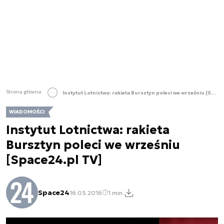
Strona główna
Instytut Lotnictwa: rakieta Bursztyn poleci we wrześniu [Space24.pl TV]
WIADOMOŚCI
Instytut Lotnictwa: rakieta
Bursztyn poleci we wrześniu
[Space24.pl TV]
Space24
16.03.2016
1 min.