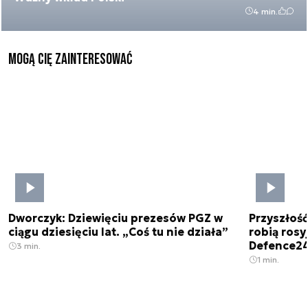
4 min.
Mogą Cię zainteresować
Dworczyk: Dziewięciu prezesów PGZ w
Przyszłoś
ciągu dziesięciu lat. „Coś tu nie działa”
robią rosyj
Defence2
3 min.
1 min.