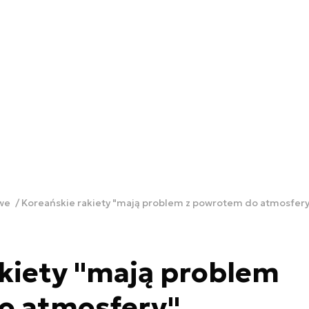
owe
Koreańskie rakiety "mają problem z powrotem do atmosfery
kiety "mają problem
o atmosfery"