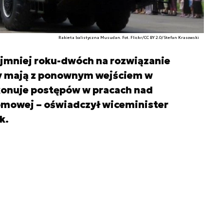
Rakieta balistyczna Musudan. Fot. Flickr/CC BY 2.0/Stefan Krasowski
ajmniej roku-dwóch na rozwiązanie
ety mają z ponownym wejściem w
konuje postępów w pracach nad
omowej – oświadczył wiceminister
uk.