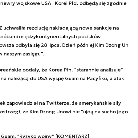
newry wojskowe USA i Korei Płd. odbędą się zgodnie
 uchwaliła rezolucję nakładającą nowe sankcje na
 próbami międzykontynentalnych pocisków
nowsza odbyła się 28 lipca. Dzień później Kim Dzong Un
 w naszym zasięgu”.
eańskie podały, że Korea Płn. "starannie analizuje"
na należącą do USA wyspę Guam na Pacyfiku, a atak
k zapowiedział na Twitterze, że amerykańskie siły
 ostrzegł, że Kim Dzong Unowi nie "ujdą na sucho jego
w Guam. "Ryzyko wojny" [KOMENTARZ]