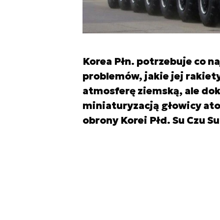
Korea Płn. potrzebuje co n
problemów, jakie jej raki
atmosferę ziemską, ale do
miniaturyzacją głowicy at
obrony Korei Płd. Su Czu S