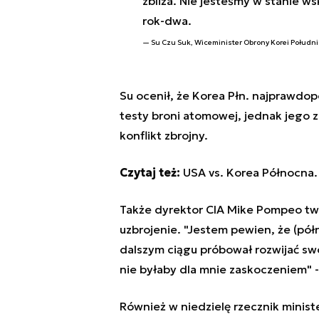
zbliża. Nie jesteśmy w stanie w
rok-dwa.
Su Czu Suk, Wiceminister Obrony Korei Połudn
Su ocenił, że Korea Płn. najprawd
testy broni atomowej, jednak jego z
konflikt zbrojny.
Czytaj też:
USA vs. Korea Północna.
Także dyrektor CIA Mike Pompeo twi
uzbrojenie. "Jestem pewien, że (p
dalszym ciągu próbował rozwijać sw
nie byłaby dla mnie zaskoczeniem" 
Również w niedzielę rzecznik minist