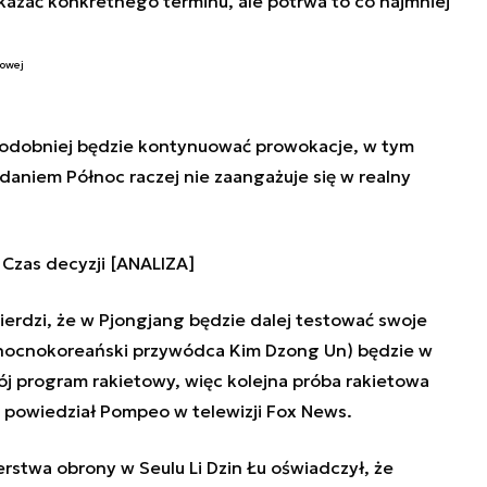
skazać konkretnego terminu, ale potrwa to co najmniej
iowej
opodobniej będzie kontynuować prowokacje, w tym
daniem Północ raczej nie zaangażuje się w realny
 Czas decyzji [ANALIZA]
erdzi, że w Pjongjang będzie dalej testować swoje
ółnocnokoreański przywódca Kim Dzong Un) będzie w
ój program rakietowy, więc kolejna próba rakietowa
- powiedział Pompeo w telewizji Fox News.
erstwa obrony w Seulu Li Dzin Łu oświadczył, że