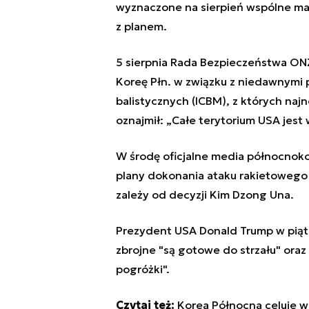
wyznaczone na sierpień wspólne ma
z planem.
5 sierpnia Rada Bezpieczeństwa ONZ
Koreę Płn. w związku z niedawnymi
balistycznych (ICBM), z których naj
oznajmił: „Całe terytorium USA jest
W środę oficjalne media północnokor
plany dokonania ataku rakietowego 
zależy od decyzji Kim Dzong Una.
Prezydent USA Donald Trump w piąte
zbrojne "są gotowe do strzału" oraz
pogróżki".
Czytaj też:
Korea Północna celuje 