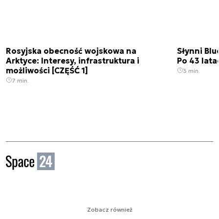
Rosyjska obecność wojskowa na
Słynni Blu
Arktyce: Interesy, infrastruktura i
Po 43 lata
możliwości [CZĘŚĆ 1]
3 min.
7 min.
Zobacz również