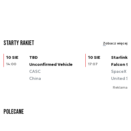
Starty rakiet
Zobacz więcej
10 SIE
TBD
10 SIE
Starlink (
14:00
Unconfirmed Vehicle
17:07
Falcon 9
CASC
SpaceX
China
United St
Reklama
Polecane