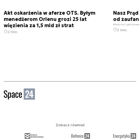
Akt oskarżenia w aferze OTS. Byłym
Nasz Prąd
menedżerom Orlenu grozi 25 lat
od zaufan
więzienia za 1,5 mld zł strat
Materiał sponsorow
2 min.
2 min.
Zobacz również