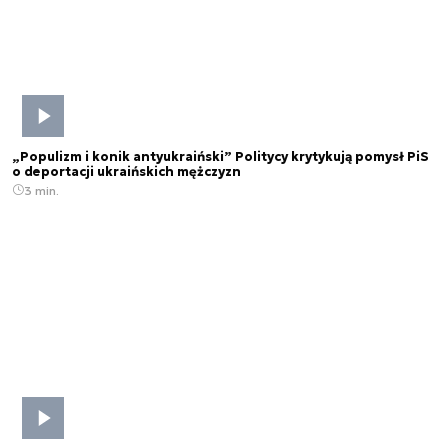
„Populizm i konik antyukraiński” Politycy krytykują pomysł PiS
o deportacji ukraińskich mężczyzn
3 min.