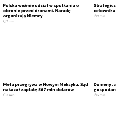
Polska weźmie udział w spotkaniu o
Strategic
obronie przed dronami. Naradę
celowniku 
organizują Niemcy
9 min.
2 min.
Meta przegrywa w Nowym Meksyku. Sąd
Domeny .ai
nakazał zapłatę 567 mln dolarów
gospodarek
3 min.
3 min.