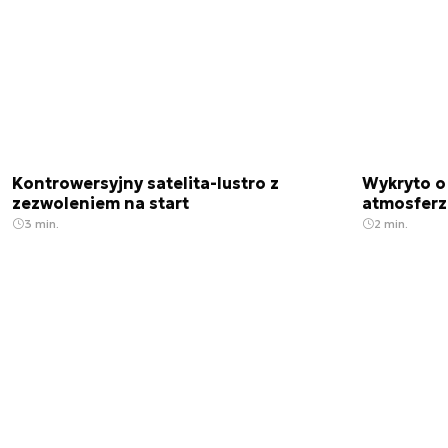
Kontrowersyjny satelita-lustro z
Wykryto o
zezwoleniem na start
atmosfer
3 min.
2 min.