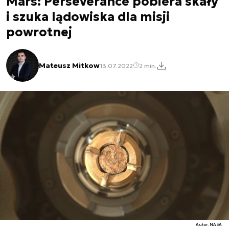
Mars: Perseverance pobiera skały
i szuka lądowiska dla misji
powrotnej
Mateusz Mitkow
13.07.2022
2 min.
Autor. NASA