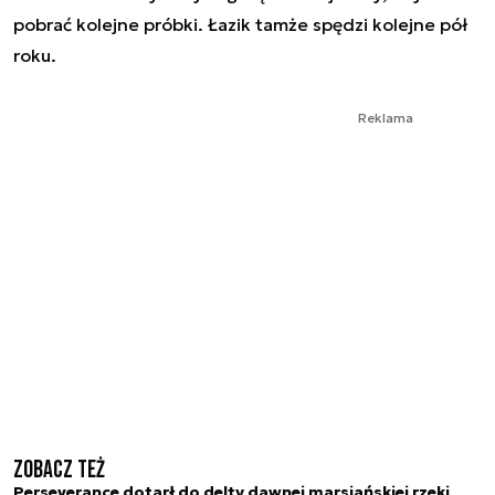
pobrać kolejne próbki. Łazik tamże spędzi kolejne pół
roku.
Reklama
Zobacz też
Perseverance dotarł do delty dawnej marsjańskiej rzeki