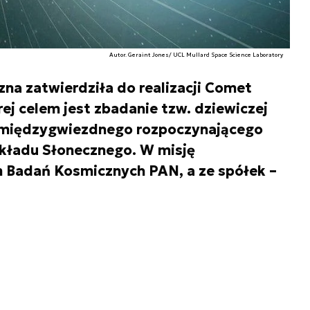
Autor. Geraint Jones/ UCL Mullard Space Science Laboratory
na zatwierdziła do realizacji Comet
órej celem jest zbadanie tzw. dziewiczej
 międzygwiezdnego rozpoczynającego
kładu Słonecznego. W misję
 Badań Kosmicznych PAN, a ze spółek –
.