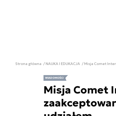
Strona główna
NAUKA I EDUKACJA
Misja Comet Inte
WIADOMOŚCI
Misja Comet I
zaakceptowan
udziałem