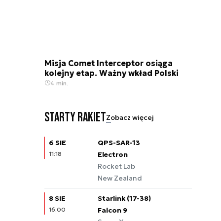
Misja Comet Interceptor osiąga
kolejny etap. Ważny wkład Polski
4 min.
Starty rakiet
Zobacz więcej
6 SIE
QPS-SAR-13
11:18
Electron
Rocket Lab
New Zealand
8 SIE
Starlink (17-38)
16:00
Falcon 9