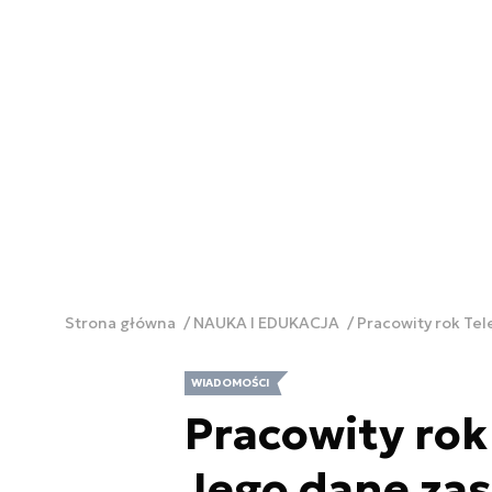
Strona główna
NAUKA I EDUKACJA
Pracowity rok Te
WIADOMOŚCI
Pracowity ro
Jego dane za