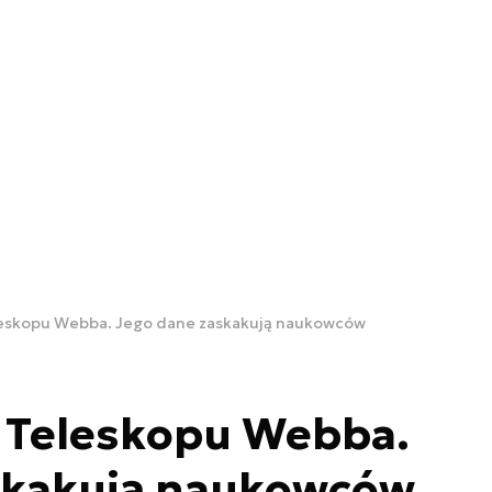
leskopu Webba. Jego dane zaskakują naukowców
k Teleskopu Webba.
skakują naukowców