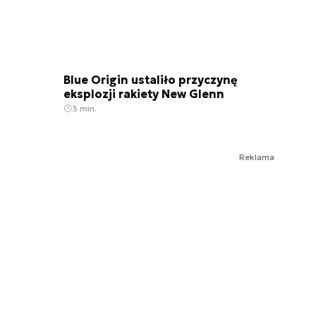
Blue Origin ustaliło przyczynę
eksplozji rakiety New Glenn
3 min.
Reklama