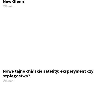
New Glenn
3 min.
Nowe tajne chińskie satelity: eksperyment czy
szpiegostwo?
3 min.