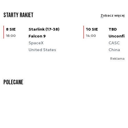
Starty rakiet
Zobacz więcej
8 SIE
Starlink (17-38)
10 SIE
TBD
16:00
Falcon 9
14:00
Unconfir
SpaceX
CASC
United States
China
Reklama
Polecane