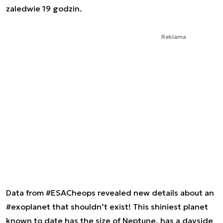
zaledwie 19 godzin.
Reklama
Data from
#ESACheops
revealed new details about an
#exoplanet
that shouldn’t exist! This shiniest planet
known to date has the size of Neptune, has a dayside