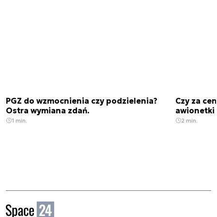
PGZ do wzmocnienia czy podzielenia?
Czy za cen
Ostra wymiana zdań.
awionetki 
1 min.
2 min.