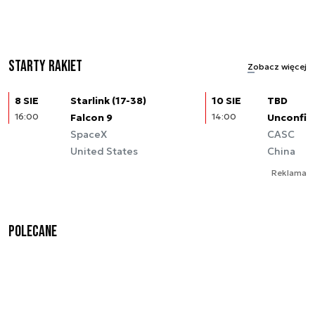
Starty rakiet
Zobacz więcej
8 SIE
Starlink (17-38)
10 SIE
TBD
16:00
Falcon 9
14:00
Unconfir
SpaceX
CASC
United States
China
Reklama
Polecane