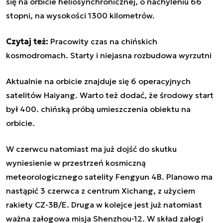
się na orbicie heliosynchronicznej, o nachyleniu 66
stopni, na wysokości 1300 kilometrów.
Czytaj też:
Pracowity czas na chińskich
kosmodromach. Starty i niejasna rozbudowa wyrzutni
Aktualnie na orbicie znajduje się 6 operacyjnych
satelitów Haiyang. Warto też dodać, że środowy start
był 400. chińską próbą umieszczenia obiektu na
orbicie.
W czerwcu natomiast ma już dojść do skutku
wyniesienie w przestrzeń kosmiczną
meteorologicznego satelity Fengyun 4B. Planowo ma
nastąpić 3 czerwca z centrum Xichang, z użyciem
rakiety CZ-3B/E. Druga w kolejce jest już natomiast
ważna załogowa misja Shenzhou-12. W skład załogi