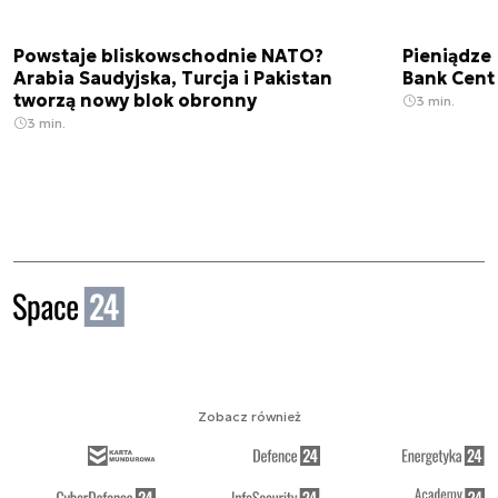
Powstaje bliskowschodnie NATO?
Pieniądze
Arabia Saudyjska, Turcja i Pakistan
Bank Cent
tworzą nowy blok obronny
3 min.
3 min.
Zobacz również