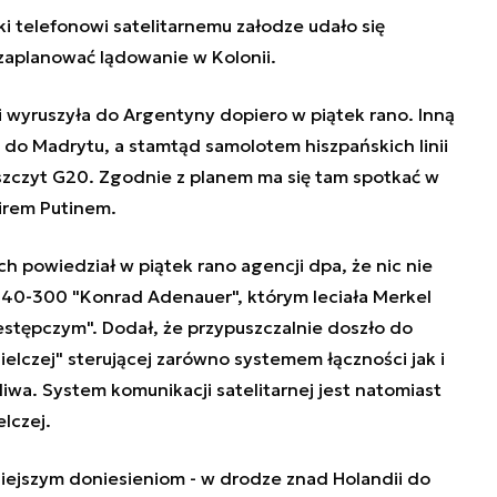
ki telefonowi satelitarnemu załodze udało się
 zaplanować lądowanie w Kolonii.
i wyruszyła do Argentyny dopiero w piątek rano. Inną
 do Madrytu, a stamtąd samolotem hiszpańskich linii
 szczyt G20. Zgodnie z planem ma się tam spotkać w
irem Putinem.
h powiedział w piątek rano agencji dpa, że nic nie
340-300 "Konrad Adenauer", którym leciała Merkel
stępczym". Dodał, że przypuszczalnie doszło do
zielczej" sterującej zarówno systemem łączności jak i
wa. System komunikacji satelitarnej jest natomiast
lczej.
niejszym doniesieniom - w drodze znad Holandii do