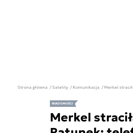
Strona główna
Satelity
Komunikacja
Merkel stracił
WIADOMOŚCI
Merkel stracił
Ratunek: tele