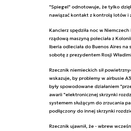
"Spiegel" odnotowuje, że tylko dzię
nawiązać kontakt z kontrolą lotów i
Kanclerz spędziła noc w Niemczech 
rządową maszyną poleciała z Kolonii
Iberia odleciała do Buenos Aires na
sobotę z prezydentem Rosji Władim
Rzecznik niemieckich sił powietrznyc
wskazuje, by problemy w airbusie A
były spowodowane działaniem "prze
awarii "elektronicznej skrzynki rozd
systemem służącym do zrzucania pali
podłączony do innej skrzynki rozdzie
Rzecznik ujawnił, że - wbrew wcześ