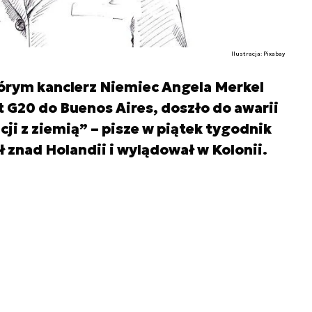
Ilustracja: Pixabay
rym kanclerz Niemiec Angela Merkel
t G20 do Buenos Aires, doszło do awarii
i z ziemią” – pisze w piątek tygodnik
 znad Holandii i wylądował w Kolonii.