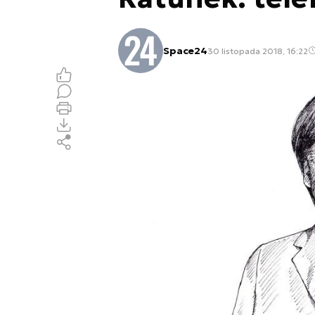
Space24
30 listopada 2018, 16:22