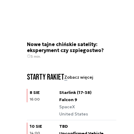
Nowe tajne chińskie satelity:
eksperyment czy szpiegostwo?
3 min.
Starty rakiet
Zobacz więcej
8 SIE
Starlink (17-38)
16:00
Falcon 9
SpaceX
United States
10 SIE
TBD
14:00
Unconfirmed Vehicle