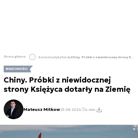
Strona główna
Kosmonautyka
Sondy
Chiny. Próbki z niewidocznej strony Księżyca dotarły na Ziemię
WIADOMOŚCI
Chiny. Próbki z niewidocznej
strony Księżyca dotarły na Ziemię
Mateusz Mitkow
25.06.2024
4 min.