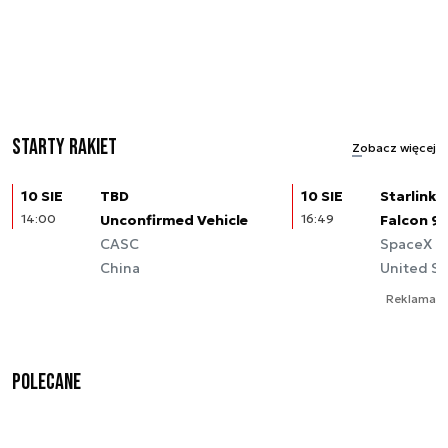
Starty rakiet
Zobacz więcej
10 SIE
TBD
10 SIE
Starlink (
14:00
Unconfirmed Vehicle
16:49
Falcon 9
CASC
SpaceX
China
United St
Reklama
Polecane