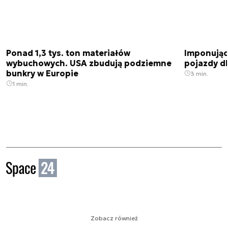
Ponad 1,3 tys. ton materiałów
Imponujące
wybuchowych. USA zbudują podziemne
pojazdy dl
bunkry w Europie
3 min.
1 min.
Zobacz również