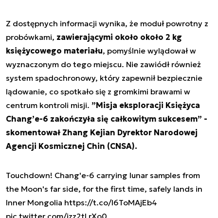
Z dostępnych informacji wynika, że moduł powrotny z
probówkami,
zawierającymi około około 2 kg
księżycowego materiału
, pomyślnie wylądował w
wyznaczonym do tego miejscu. Nie zawiódł również
system spadochronowy, który zapewnił bezpiecznie
lądowanie, co spotkało się z gromkimi brawami w
centrum kontroli misji.
”
Misja eksploracji Księżyca
Chang’e-6 zakończyła się całkowitym sukcesem
” -
skomentował Zhang Kejian Dyrektor Narodowej
Agencji Kosmicznej Chin (CNSA).
Touchdown! Chang'e-6 carrying lunar samples from
the Moon's far side, for the first time, safely lands in
Inner Mongolia
https://t.co/I6ToMAjEb4
pic.twitter.com/jzz2tLrXo0