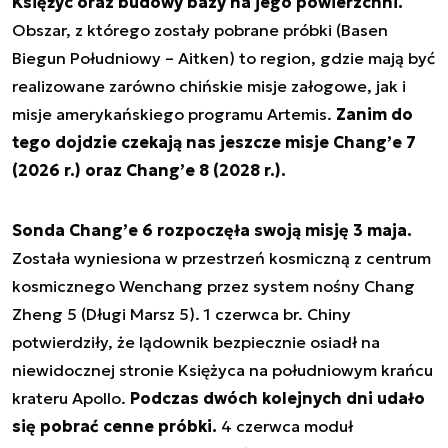
Księżyc oraz budowy bazy na jego powierzchni.
Obszar, z którego zostały pobrane próbki (Basen
Biegun Południowy – Aitken) to region, gdzie mają być
realizowane zarówno chińskie misje załogowe, jak i
misje amerykańskiego programu Artemis.
Zanim do
tego dojdzie czekają nas jeszcze misje Chang’e 7
(2026 r.) oraz Chang’e 8 (2028 r.).
Sonda Chang’e 6 rozpoczęła swoją misję 3 maja.
Została wyniesiona w przestrzeń kosmiczną z centrum
kosmicznego Wenchang przez system nośny Chang
Zheng 5 (Długi Marsz 5). 1 czerwca br. Chiny
potwierdziły, że lądownik bezpiecznie osiadł na
niewidocznej stronie Księżyca na południowym krańcu
krateru Apollo.
Podczas dwóch kolejnych dni udało
się pobrać cenne próbki.
4 czerwca moduł