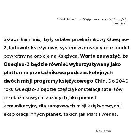
Chiński lądownik na Księżycu w ramach misji Chang'e 6.
Autor. CNSA
Składnikami misji były orbiter przekaźnikowy Queqiao-
2, lądownik księżycowy, system wznoszący oraz moduł
powrotny na orbicie na Księżyca.
Warto zauważyć, że
Queqiao-2 będzie również wykorzystywany jako
platforma przekaźnikowa podczas kolejnych
dwóch misji programy księżycowego Chin
. Do 2040
roku Queqiao-2 będzie częścią konstelacji satelitów
przekaźnikowych służących jako pomost
komunikacyjny dla załogowych misji księżycowych i
eksploracji innych planet, takich jak Mars i Wenus.
Reklama