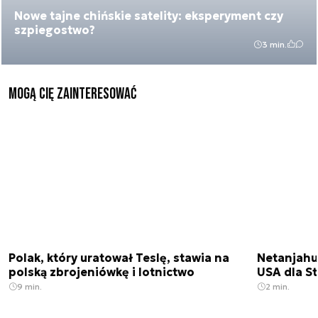
Nowe tajne chińskie satelity: eksperyment czy
szpiegostwo?
3 min.
Mogą Cię zainteresować
Polak, który uratował Teslę, stawia na
Netanjahu
polską zbrojeniówkę i lotnictwo
USA dla St
9 min.
2 min.