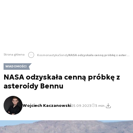
Strona główna
Kosmonautyka
Sondy
NASA odzyskała cenną próbkę z asteroidy Bennu
WIADOMOŚCI
NASA odzyskała cenną próbkę z
asteroidy Bennu
Wojciech Kaczanowski
25.09.2023
3 min.