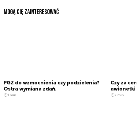
Mogą Cię zainteresować
PGZ do wzmocnienia czy podzielenia?
Czy za cen
Ostra wymiana zdań.
awionetki 
1 min.
2 min.