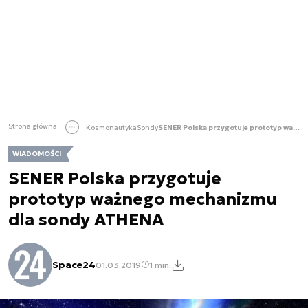
Strona główna
Kosmonautyka
Sondy
SENER Polska przygotuje prototyp ważnego mechanizmu dla sondy ATHENA
WIADOMOŚCI
SENER Polska przygotuje
prototyp ważnego mechanizmu
dla sondy ATHENA
Space24
01.03.2019
1 min.