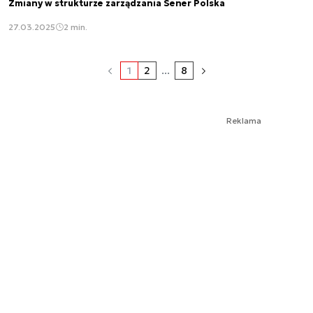
Zmiany w strukturze zarządzania Sener Polska
27.03.2025
2 min.
1
2
...
8
Reklama