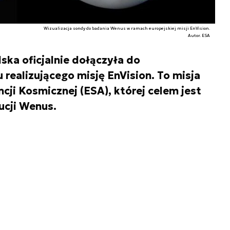
Wizualizacja sondy do badania Wenus w ramach europejskiej misji EnVision.
Autor. ESA
ska oficjalnie dołączyła do
ealizującego misję EnVision. To misja
ji Kosmicznej (ESA), której celem jest
ucji Wenus.