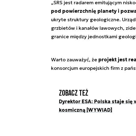
„SRS jest radarem emitującym nisko
pod powierzchnię planety i pozwa
ukryte struktury geologiczne. Urzą
grzbietów i kanałów lawowych, zide
granice między jednostkami geologic
Warto zauważyć, że
projekt jest r
konsorcjum europejskich firm z pań
Zobacz też
Dyrektor ESA: Polska staje si
kosmiczną [WYWIAD]