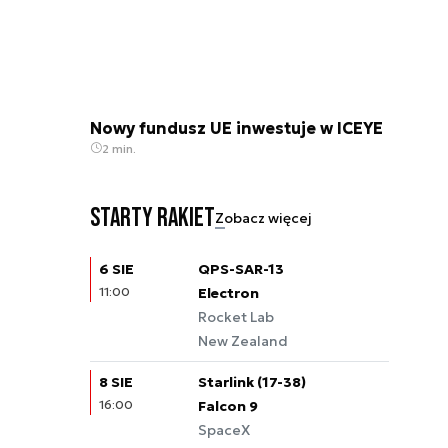
Nowy fundusz UE inwestuje w ICEYE
2 min.
Starty rakiet
Zobacz więcej
6 SIE
QPS-SAR-13
11:00
Electron
Rocket Lab
New Zealand
8 SIE
Starlink (17-38)
16:00
Falcon 9
SpaceX