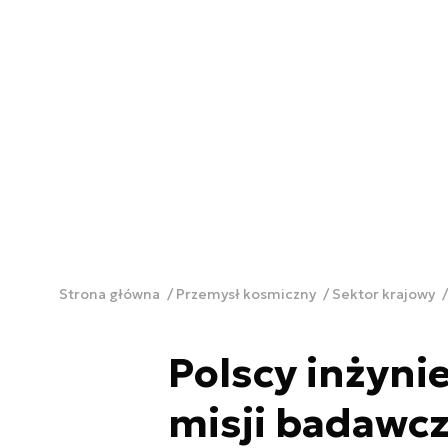
Strona główna
Przemysł kosmiczny
Sektor krajowy
Polscy inżyn
misji badawc