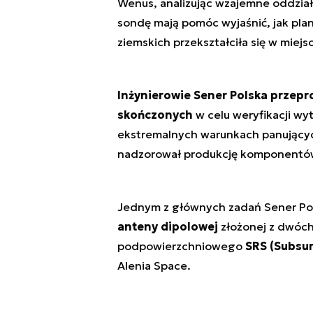
Wenus, analizując wzajemne oddział
sondę mają pomóc wyjaśnić, jak pl
ziemskich przekształciła się w miejsc
Inżynierowie Sener Polska prze
skończonych
w celu weryfikacji w
ekstremalnych warunkach panującyc
nadzorował produkcję komponentów,
Jednym z głównych zadań Sener Pols
anteny dipolowej
złożonej z dwóch
podpowierzchniowego
SRS (Subsu
Alenia Space.