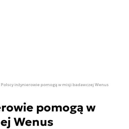
Polscy inżynierowie pomogą w misji badawczej Wenus
ierowie pomogą w
zej Wenus