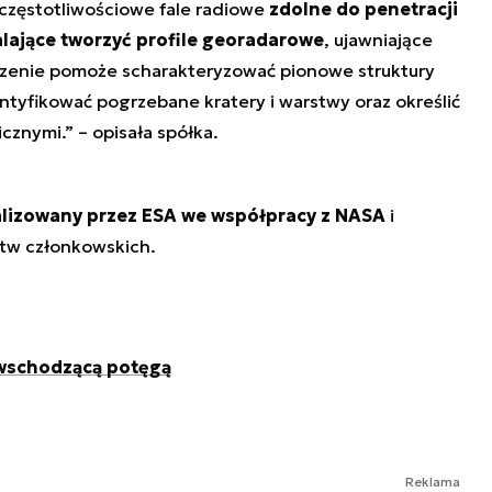
częstotliwościowe fale radiowe
zdolne do penetracji
lające tworzyć profile georadarowe
, ujawniające
dzenie pomoże scharakteryzować pionowe struktury
ntyfikować pogrzebane kratery i warstwy oraz określić
znymi.” – opisała spółka.
ealizowany przez ESA we współpracy z NASA
i
stw członkowskich.
ę wschodzącą potęgą
Reklama