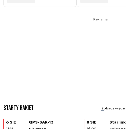
Reklama
Starty rakiet
Zobacz więcej
6 SIE
QPS-SAR-13
8 SIE
Starlink (
11:18
Electron
16:00
Falcon 9