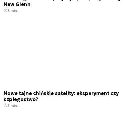
New Glenn
3 min.
Nowe tajne chińskie satelity: eksperyment czy
szpiegostwo?
3 min.