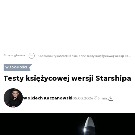
Strona główna
Kosmonautyka
Statki Kosmiczne
Testy księżycowej wersji Starshipa
WIADOMOŚCI
Testy księżycowej wersji Starshipa
Wojciech Kaczanowski
05.03.2024
3 min.