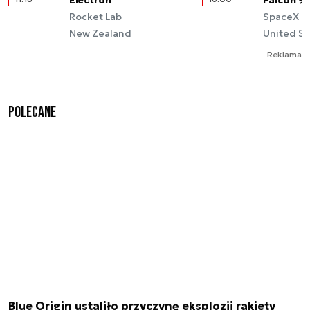
Rocket Lab
SpaceX
New Zealand
United St
Reklama
Polecane
Blue Origin ustaliło przyczynę eksplozji rakiety