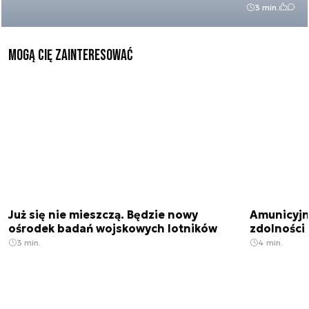
3 min.
Mogą Cię zainteresować
Już się nie mieszczą. Będzie nowy
Amunicyjn
ośrodek badań wojskowych lotników
zdolności
3 min.
4 min.