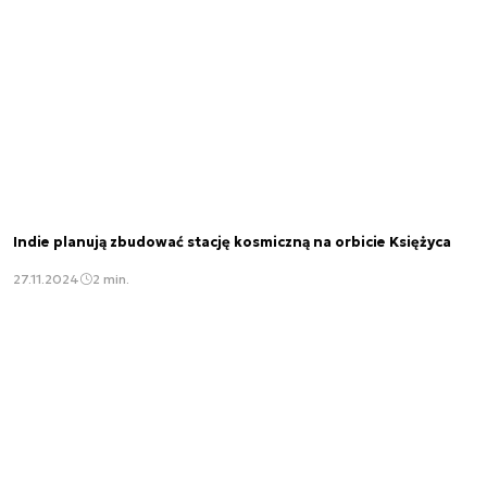
Indie planują zbudować stację kosmiczną na orbicie Księżyca
27.11.2024
2 min.